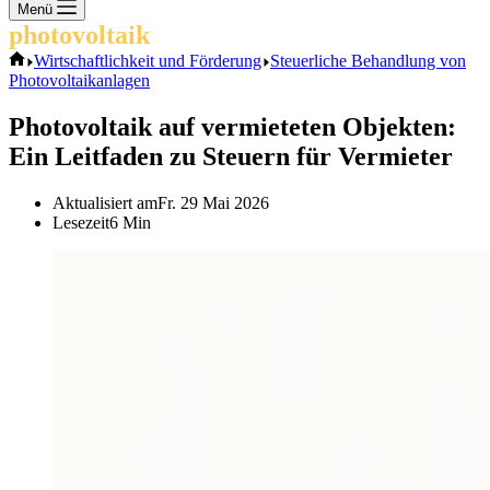
Keine
Menü
Ergebnisse
photovoltaik
.info
Start
Wirtschaftlichkeit und Förderung
Steuerliche Behandlung von
Photovoltaikanlagen
Photovoltaik auf vermieteten Objekten:
Ein Leitfaden zu Steuern für Vermieter
Aktualisiert am
Fr. 29 Mai 2026
Lesezeit
6 Min