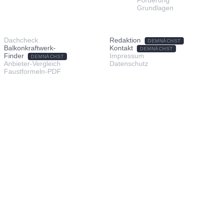
Förderung
Grundlagen
TOOLS & SERVICE
ÜBER UNS
Dachcheck
Redaktion
DEMNÄCHST
Balkonkraftwerk-
Kontakt
DEMNÄCHST
Finder
Impressum
DEMNÄCHST
Anbieter-Vergleich
Datenschutz
Faustformeln-PDF