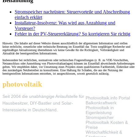
Behandlung"
Stromspeicher nachrüsten: Steuervorteile und Abschreibung
einfach erklärt
Installateur-Insolvenz: Was wird aus Anzahlung und
Vorsteuer?
Fehler in der PV-Steuererklärung? So korrigieren Sie richtig
Hinweis: Die Inhalte auf dieser Website dienen ausschließlich der allgemeinen Information und stellen
keine rechtliche, steuerliche oder technische Beratung im Einzelfall dar. Trotz sorgfältiger Recherche und
regelmäßiger Aktualisierung übernehmen wir keine Gewähr für die Richtigkeit, Vollständigkeit und
Aktualität der bereitgestellten Informationen.
Insbesondere bei rechtlichen, normativen oder technischen Fragestellungen (z. B. zu VDE-Vorschriften,
Netzanschluss oder Anmeldung von Photovoltaikanlagen) können im Einzelfall abweichende Anforderungen
gelten. Wir empfehlen daher, vor Umsetzung eines Projekts einen qualifizierten Fachbetrieb, Elektriker oder
den zuständigen Netzbetreiber zu konsultieren. Eine Haftung für Schäden, die aus der Nutzung der
bereitgestellten Informationen entstehen, ist ausgeschlossen, soweit gesetzlich zulässig.
photovoltaik
.info
THEMEN
Seit 2004 die unabhängige Anlaufstelle für
Photovoltaik.info Portal
Balkonkraftwerk
Hausbesitzer, DIY-Bastler und Solar-
Photovoltaik in
Interessierte in Deutschland.
Eigenleistung
Stromspeicher
Photovoltaik Kosten &
Preise
Wirtschaftlichkeit &