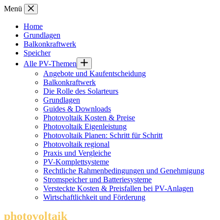
Zum
Menü
Inhalt
springen
Home
Grundlagen
Balkonkraftwerk
Speicher
Alle PV-Themen
Angebote und Kaufentscheidung
Balkonkraftwerk
Die Rolle des Solarteurs
Grundlagen
Guides & Downloads
Photovoltaik Kosten & Preise
Photovoltaik Eigenleistung
Photovoltaik Planen: Schritt für Schritt
Photovoltaik regional
Praxis und Vergleiche
PV-Komplettsysteme
Rechtliche Rahmenbedingungen und Genehmigung
Stromspeicher und Batteriesysteme
Versteckte Kosten & Preisfallen bei PV-Anlagen
Wirtschaftlichkeit und Förderung
photovoltaik
.info