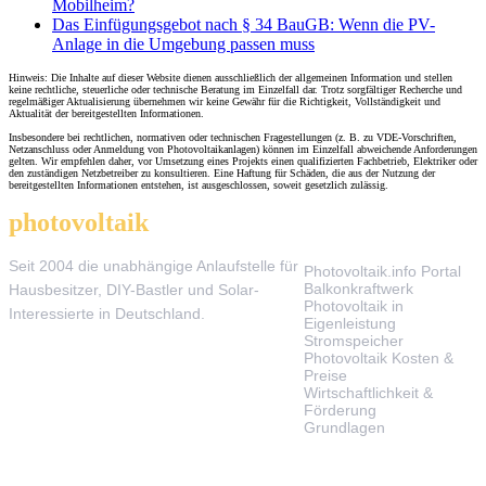
Mobilheim?
Das Einfügungsgebot nach § 34 BauGB: Wenn die PV-
Anlage in die Umgebung passen muss
Hinweis: Die Inhalte auf dieser Website dienen ausschließlich der allgemeinen Information und stellen
keine rechtliche, steuerliche oder technische Beratung im Einzelfall dar. Trotz sorgfältiger Recherche und
regelmäßiger Aktualisierung übernehmen wir keine Gewähr für die Richtigkeit, Vollständigkeit und
Aktualität der bereitgestellten Informationen.
Insbesondere bei rechtlichen, normativen oder technischen Fragestellungen (z. B. zu VDE-Vorschriften,
Netzanschluss oder Anmeldung von Photovoltaikanlagen) können im Einzelfall abweichende Anforderungen
gelten. Wir empfehlen daher, vor Umsetzung eines Projekts einen qualifizierten Fachbetrieb, Elektriker oder
den zuständigen Netzbetreiber zu konsultieren. Eine Haftung für Schäden, die aus der Nutzung der
bereitgestellten Informationen entstehen, ist ausgeschlossen, soweit gesetzlich zulässig.
photovoltaik
.info
THEMEN
Seit 2004 die unabhängige Anlaufstelle für
Photovoltaik.info Portal
Balkonkraftwerk
Hausbesitzer, DIY-Bastler und Solar-
Photovoltaik in
Interessierte in Deutschland.
Eigenleistung
Stromspeicher
Photovoltaik Kosten &
Preise
Wirtschaftlichkeit &
Förderung
Grundlagen
TOOLS & SERVICE
ÜBER UNS