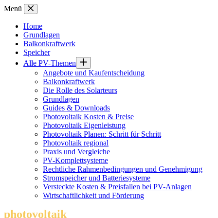
Zum
Menü
Inhalt
springen
Home
Grundlagen
Balkonkraftwerk
Speicher
Alle PV-Themen
Angebote und Kaufentscheidung
Balkonkraftwerk
Die Rolle des Solarteurs
Grundlagen
Guides & Downloads
Photovoltaik Kosten & Preise
Photovoltaik Eigenleistung
Photovoltaik Planen: Schritt für Schritt
Photovoltaik regional
Praxis und Vergleiche
PV-Komplettsysteme
Rechtliche Rahmenbedingungen und Genehmigung
Stromspeicher und Batteriesysteme
Versteckte Kosten & Preisfallen bei PV-Anlagen
Wirtschaftlichkeit und Förderung
photovoltaik
.info