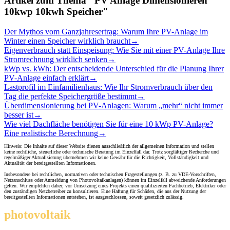
Artikel zum Thema "PV Anlage Dimensionieren
10kwp 10kwh Speicher"
Der Mythos vom Ganzjahresertrag: Warum Ihre PV-Anlage im
Winter einen Speicher wirklich braucht
→
Eigenverbrauch statt Einspeisung: Wie Sie mit einer PV-Anlage Ihre
Stromrechnung wirklich senken
→
kWp vs. kWh: Der entscheidende Unterschied für die Planung Ihrer
PV-Anlage einfach erklärt
→
Lastprofil im Einfamilienhaus: Wie Ihr Stromverbrauch über den
Tag die perfekte Speichergröße bestimmt
→
Überdimensionierung bei PV-Anlagen: Warum „mehr“ nicht immer
besser ist
→
Wie viel Dachfläche benötigen Sie für eine 10 kWp PV-Anlage?
Eine realistische Berechnung
→
Hinweis: Die Inhalte auf dieser Website dienen ausschließlich der allgemeinen Information und stellen
keine rechtliche, steuerliche oder technische Beratung im Einzelfall dar. Trotz sorgfältiger Recherche und
regelmäßiger Aktualisierung übernehmen wir keine Gewähr für die Richtigkeit, Vollständigkeit und
Aktualität der bereitgestellten Informationen.
Insbesondere bei rechtlichen, normativen oder technischen Fragestellungen (z. B. zu VDE-Vorschriften,
Netzanschluss oder Anmeldung von Photovoltaikanlagen) können im Einzelfall abweichende Anforderungen
gelten. Wir empfehlen daher, vor Umsetzung eines Projekts einen qualifizierten Fachbetrieb, Elektriker oder
den zuständigen Netzbetreiber zu konsultieren. Eine Haftung für Schäden, die aus der Nutzung der
bereitgestellten Informationen entstehen, ist ausgeschlossen, soweit gesetzlich zulässig.
photovoltaik
.info
THEMEN