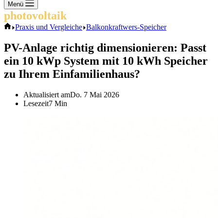
Keine
Menü
Ergebnisse
photovoltaik
.info
Start
Praxis und Vergleiche
Balkonkraftwers-Speicher
PV-Anlage richtig dimensionieren: Passt
ein 10 kWp System mit 10 kWh Speicher
zu Ihrem Einfamilienhaus?
Aktualisiert am
Do. 7 Mai 2026
Lesezeit
7 Min