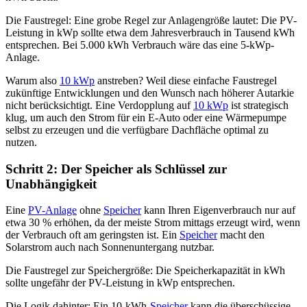
Die Faustregel: Eine grobe Regel zur Anlagengröße lautet: Die PV-
Leistung in kWp sollte etwa dem Jahresverbrauch in Tausend kWh
entsprechen. Bei 5.000 kWh Verbrauch wäre das eine 5-kWp-
Anlage.
Warum also
10 kWp
anstreben? Weil diese einfache Faustregel
zukünftige Entwicklungen und den Wunsch nach höherer Autarkie
nicht berücksichtigt. Eine Verdopplung auf
10 kWp
ist strategisch
klug, um auch den Strom für ein E-Auto oder eine Wärmepumpe
selbst zu erzeugen und die verfügbare Dachfläche optimal zu
nutzen.
Schritt 2: Der Speicher als Schlüssel zur
Unabhängigkeit
Eine
PV-Anlage
ohne
Speicher
kann Ihren Eigenverbrauch nur auf
etwa 30 % erhöhen, da der meiste Strom mittags erzeugt wird, wenn
der Verbrauch oft am geringsten ist. Ein
Speicher
macht den
Solarstrom auch nach Sonnenuntergang nutzbar.
Die Faustregel zur Speichergröße: Die Speicherkapazität in kWh
sollte ungefähr der PV-Leistung in kWp entsprechen.
Die Logik dahinter: Ein 10-kWh-
Speicher
kann die überschüssige