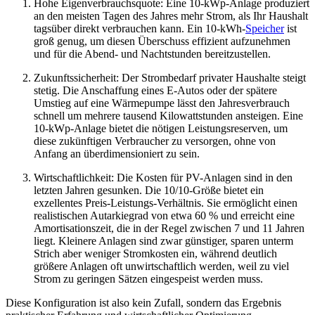
Hohe Eigenverbrauchsquote: Eine 10-kWp-Anlage produziert
an den meisten Tagen des Jahres mehr Strom, als Ihr Haushalt
tagsüber direkt verbrauchen kann. Ein 10-kWh-
Speicher
ist
groß genug, um diesen Überschuss effizient aufzunehmen
und für die Abend- und Nachtstunden bereitzustellen.
Zukunftssicherheit: Der Strombedarf privater Haushalte steigt
stetig. Die Anschaffung eines E-Autos oder der spätere
Umstieg auf eine Wärmepumpe lässt den Jahresverbrauch
schnell um mehrere tausend Kilowattstunden ansteigen. Eine
10-kWp-Anlage bietet die nötigen Leistungsreserven, um
diese zukünftigen Verbraucher zu versorgen, ohne von
Anfang an überdimensioniert zu sein.
Wirtschaftlichkeit: Die Kosten für PV-Anlagen sind in den
letzten Jahren gesunken. Die 10/10-Größe bietet ein
exzellentes Preis-Leistungs-Verhältnis. Sie ermöglicht einen
realistischen Autarkiegrad von etwa 60 % und erreicht eine
Amortisationszeit, die in der Regel zwischen 7 und 11 Jahren
liegt. Kleinere Anlagen sind zwar günstiger, sparen unterm
Strich aber weniger Stromkosten ein, während deutlich
größere Anlagen oft unwirtschaftlich werden, weil zu viel
Strom zu geringen Sätzen eingespeist werden muss.
Diese Konfiguration ist also kein Zufall, sondern das Ergebnis