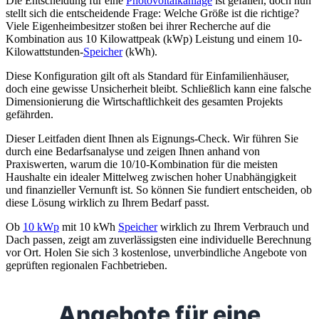
Die Entscheidung für eine
Photovoltaikanlage
ist gefallen, doch nun
stellt sich die entscheidende Frage: Welche Größe ist die richtige?
Viele Eigenheimbesitzer stoßen bei ihrer Recherche auf die
Kombination aus 10 Kilowattpeak (kWp) Leistung und einem 10-
Kilowattstunden-
Speicher
(kWh).
Diese Konfiguration gilt oft als Standard für Einfamilienhäuser,
doch eine gewisse Unsicherheit bleibt. Schließlich kann eine falsche
Dimensionierung die Wirtschaftlichkeit des gesamten Projekts
gefährden.
Dieser Leitfaden dient Ihnen als Eignungs-Check. Wir führen Sie
durch eine Bedarfsanalyse und zeigen Ihnen anhand von
Praxiswerten, warum die 10/10-Kombination für die meisten
Haushalte ein idealer Mittelweg zwischen hoher Unabhängigkeit
und finanzieller Vernunft ist. So können Sie fundiert entscheiden, ob
diese Lösung wirklich zu Ihrem Bedarf passt.
Ob
10 kWp
mit 10 kWh
Speicher
wirklich zu Ihrem Verbrauch und
Dach passen, zeigt am zuverlässigsten eine individuelle Berechnung
vor Ort. Holen Sie sich 3 kostenlose, unverbindliche Angebote von
geprüften regionalen Fachbetrieben.
Angebote für eine