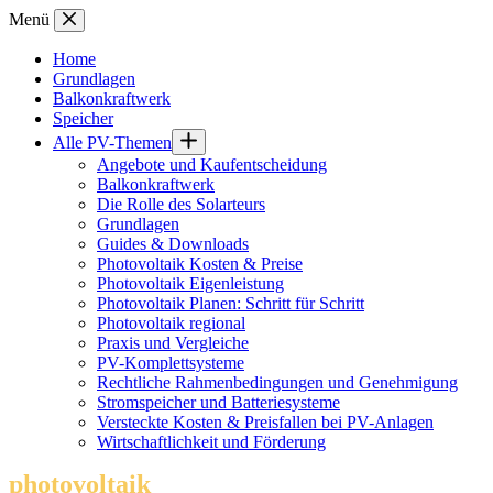
Zum
Menü
Inhalt
springen
Home
Grundlagen
Balkonkraftwerk
Speicher
Alle PV-Themen
Angebote und Kaufentscheidung
Balkonkraftwerk
Die Rolle des Solarteurs
Grundlagen
Guides & Downloads
Photovoltaik Kosten & Preise
Photovoltaik Eigenleistung
Photovoltaik Planen: Schritt für Schritt
Photovoltaik regional
Praxis und Vergleiche
PV-Komplettsysteme
Rechtliche Rahmenbedingungen und Genehmigung
Stromspeicher und Batteriesysteme
Versteckte Kosten & Preisfallen bei PV-Anlagen
Wirtschaftlichkeit und Förderung
photovoltaik
.info