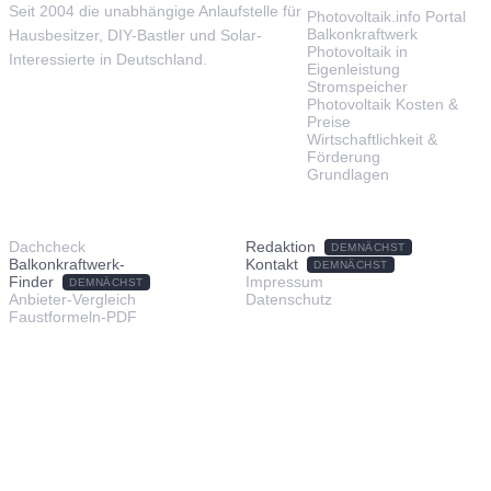
Seit 2004 die unabhängige Anlaufstelle für
Photovoltaik.info Portal
Balkonkraftwerk
Hausbesitzer, DIY-Bastler und Solar-
Photovoltaik in
Interessierte in Deutschland.
Eigenleistung
Stromspeicher
Photovoltaik Kosten &
Preise
Wirtschaftlichkeit &
Förderung
Grundlagen
TOOLS & SERVICE
ÜBER UNS
Dachcheck
Redaktion
DEMNÄCHST
Balkonkraftwerk-
Kontakt
DEMNÄCHST
Finder
Impressum
DEMNÄCHST
Anbieter-Vergleich
Datenschutz
Faustformeln-PDF