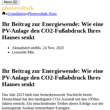
Keine
Menü
Ergebnisse
photovoltaik
.info
Start
Grundlagen
Photovoltaik Haus
Ihr Beitrag zur Energiewende: Wie eine
PV-Anlage den CO2-Fußabdruck Ihres
Hauses senkt
Aktualisiert am
Mo. 24 Nov. 2025
Lesezeit
6 Min
Ihr Beitrag zur Energiewende: Wie eine
PV-Anlage den CO2-Fußabdruck Ihres
Hauses senkt
Das Jahr 2023 hielt eine bemerkenswerte Nachricht bereit:
Deutschland hat den niedrigsten CO2-Ausstoß seit den 1950er-
Jahren erreicht. Ein entscheidender Treiber dieses Erfolgs war der
konsequente Ausbau erneuerbarer Energien.