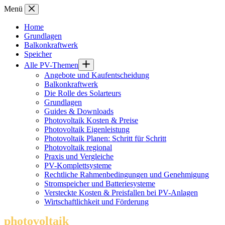
Zum
Menü
Inhalt
springen
Home
Grundlagen
Balkonkraftwerk
Speicher
Alle PV-Themen
Angebote und Kaufentscheidung
Balkonkraftwerk
Die Rolle des Solarteurs
Grundlagen
Guides & Downloads
Photovoltaik Kosten & Preise
Photovoltaik Eigenleistung
Photovoltaik Planen: Schritt für Schritt
Photovoltaik regional
Praxis und Vergleiche
PV-Komplettsysteme
Rechtliche Rahmenbedingungen und Genehmigung
Stromspeicher und Batteriesysteme
Versteckte Kosten & Preisfallen bei PV-Anlagen
Wirtschaftlichkeit und Förderung
photovoltaik
.info