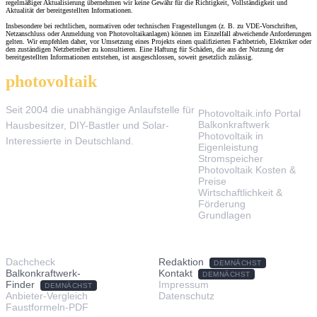
regelmäßiger Aktualisierung übernehmen wir keine Gewähr für die Richtigkeit, Vollständigkeit und
Aktualität der bereitgestellten Informationen.
Insbesondere bei rechtlichen, normativen oder technischen Fragestellungen (z. B. zu VDE-Vorschriften,
Netzanschluss oder Anmeldung von Photovoltaikanlagen) können im Einzelfall abweichende Anforderungen
gelten. Wir empfehlen daher, vor Umsetzung eines Projekts einen qualifizierten Fachbetrieb, Elektriker oder
den zuständigen Netzbetreiber zu konsultieren. Eine Haftung für Schäden, die aus der Nutzung der
bereitgestellten Informationen entstehen, ist ausgeschlossen, soweit gesetzlich zulässig.
photovoltaik
.info
THEMEN
Seit 2004 die unabhängige Anlaufstelle für
Photovoltaik.info Portal
Balkonkraftwerk
Hausbesitzer, DIY-Bastler und Solar-
Photovoltaik in
Interessierte in Deutschland.
Eigenleistung
Stromspeicher
Photovoltaik Kosten &
Preise
Wirtschaftlichkeit &
Förderung
Grundlagen
TOOLS & SERVICE
ÜBER UNS
Dachcheck
Redaktion
DEMNÄCHST
Balkonkraftwerk-
Kontakt
DEMNÄCHST
Finder
Impressum
DEMNÄCHST
Anbieter-Vergleich
Datenschutz
Faustformeln-PDF