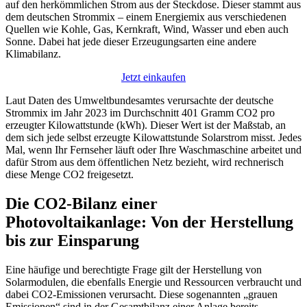
auf den herkömmlichen Strom aus der Steckdose. Dieser stammt aus
dem deutschen Strommix – einem Energiemix aus verschiedenen
Quellen wie Kohle, Gas, Kernkraft, Wind, Wasser und eben auch
Sonne. Dabei hat jede dieser Erzeugungsarten eine andere
Klimabilanz.
Jetzt einkaufen
Laut Daten des Umweltbundesamtes verursachte der deutsche
Strommix im Jahr 2023 im Durchschnitt 401 Gramm CO2 pro
erzeugter Kilowattstunde (kWh). Dieser Wert ist der Maßstab, an
dem sich jede selbst erzeugte Kilowattstunde Solarstrom misst. Jedes
Mal, wenn Ihr Fernseher läuft oder Ihre Waschmaschine arbeitet und
dafür Strom aus dem öffentlichen Netz bezieht, wird rechnerisch
diese Menge CO2 freigesetzt.
Die CO2-Bilanz einer
Photovoltaikanlage: Von der Herstellung
bis zur Einsparung
Eine häufige und berechtigte Frage gilt der Herstellung von
Solarmodulen, die ebenfalls Energie und Ressourcen verbraucht und
dabei CO2-Emissionen verursacht. Diese sogenannten „grauen
Emissionen“ sind in der Gesamtbilanz einer Anlage bereits