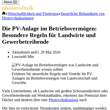
Keine
Menü
Ergebnisse
photovoltaik
.info
Start
Wirtschaftlichkeit und Förderung
Steuerliche Behandlung von
Photovoltaikanlagen
Die PV-Anlage im Betriebsvermögen:
Besondere Regeln für Landwirte und
Gewerbetreibende
Aktualisiert am
Fr. 29 Mai 2026
Lesezeit
6 Min
Erfahren Sie steuerliche Regeln und Vorteile für PV-
Anlagen im Betriebsvermögen von Landwirtschaft und
Gewerbe.
Viele Unternehmer, ob Landwirte mit großen Scheunendächern oder
Gewerbetreibende mit Werkstatthallen, erkennen das Potenzial ihrer
Dächer und denken über eine
Photovoltaikanlage
nach
Die Idee ist verlockend: Stromkosten senken, unabhängiger werden