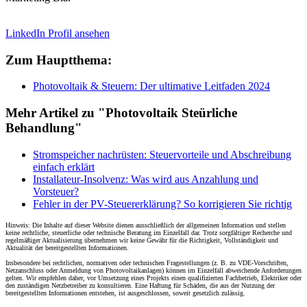
LinkedIn Profil ansehen
Zum Hauptthema:
Photovoltaik & Steuern: Der ultimative Leitfaden 2024
Mehr Artikel zu "Photovoltaik Steürliche
Behandlung"
Stromspeicher nachrüsten: Steuervorteile und Abschreibung
einfach erklärt
Installateur-Insolvenz: Was wird aus Anzahlung und
Vorsteuer?
Fehler in der PV-Steuererklärung? So korrigieren Sie richtig
Hinweis: Die Inhalte auf dieser Website dienen ausschließlich der allgemeinen Information und stellen
keine rechtliche, steuerliche oder technische Beratung im Einzelfall dar. Trotz sorgfältiger Recherche und
regelmäßiger Aktualisierung übernehmen wir keine Gewähr für die Richtigkeit, Vollständigkeit und
Aktualität der bereitgestellten Informationen.
Insbesondere bei rechtlichen, normativen oder technischen Fragestellungen (z. B. zu VDE-Vorschriften,
Netzanschluss oder Anmeldung von Photovoltaikanlagen) können im Einzelfall abweichende Anforderungen
gelten. Wir empfehlen daher, vor Umsetzung eines Projekts einen qualifizierten Fachbetrieb, Elektriker oder
den zuständigen Netzbetreiber zu konsultieren. Eine Haftung für Schäden, die aus der Nutzung der
bereitgestellten Informationen entstehen, ist ausgeschlossen, soweit gesetzlich zulässig.