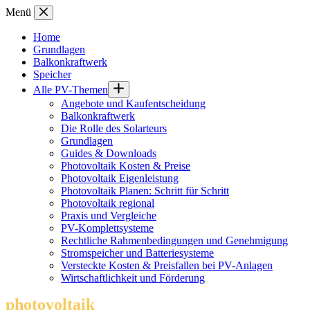
Zum
Menü
Inhalt
springen
Home
Grundlagen
Balkonkraftwerk
Speicher
Alle PV-Themen
Angebote und Kaufentscheidung
Balkonkraftwerk
Die Rolle des Solarteurs
Grundlagen
Guides & Downloads
Photovoltaik Kosten & Preise
Photovoltaik Eigenleistung
Photovoltaik Planen: Schritt für Schritt
Photovoltaik regional
Praxis und Vergleiche
PV-Komplettsysteme
Rechtliche Rahmenbedingungen und Genehmigung
Stromspeicher und Batteriesysteme
Versteckte Kosten & Preisfallen bei PV-Anlagen
Wirtschaftlichkeit und Förderung
photovoltaik
.info