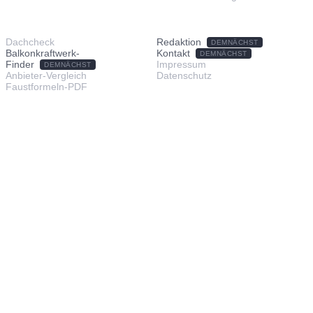
TOOLS & SERVICE
ÜBER UNS
Dachcheck
Redaktion
DEMNÄCHST
Balkonkraftwerk-
Kontakt
DEMNÄCHST
Finder
Impressum
DEMNÄCHST
Anbieter-Vergleich
Datenschutz
Faustformeln-PDF