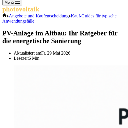
Keine
Menü
Ergebnisse
photovoltaik
.info
Start
Angebote und Kaufentscheidung
Kauf-Guides für typische
Anwendungsfälle
PV-Anlage im Altbau: Ihr Ratgeber für
die energetische Sanierung
Aktualisiert am
Fr. 29 Mai 2026
Lesezeit
6 Min