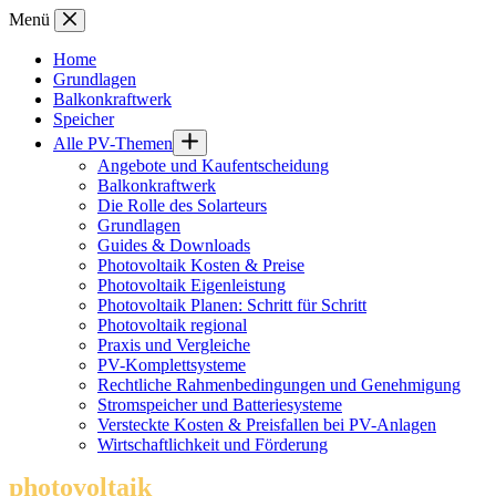
Zum
Menü
Inhalt
springen
Home
Grundlagen
Balkonkraftwerk
Speicher
Alle PV-Themen
Angebote und Kaufentscheidung
Balkonkraftwerk
Die Rolle des Solarteurs
Grundlagen
Guides & Downloads
Photovoltaik Kosten & Preise
Photovoltaik Eigenleistung
Photovoltaik Planen: Schritt für Schritt
Photovoltaik regional
Praxis und Vergleiche
PV-Komplettsysteme
Rechtliche Rahmenbedingungen und Genehmigung
Stromspeicher und Batteriesysteme
Versteckte Kosten & Preisfallen bei PV-Anlagen
Wirtschaftlichkeit und Förderung
photovoltaik
.info