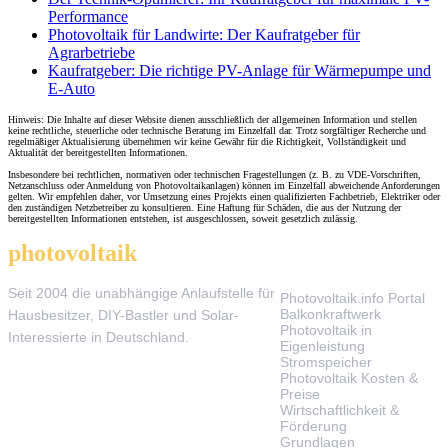
Performance
Photovoltaik für Landwirte: Der Kaufratgeber für
Agrarbetriebe
Kaufratgeber: Die richtige PV-Anlage für Wärmepumpe und
E-Auto
Hinweis: Die Inhalte auf dieser Website dienen ausschließlich der allgemeinen Information und stellen
keine rechtliche, steuerliche oder technische Beratung im Einzelfall dar. Trotz sorgfältiger Recherche und
regelmäßiger Aktualisierung übernehmen wir keine Gewähr für die Richtigkeit, Vollständigkeit und
Aktualität der bereitgestellten Informationen.
Insbesondere bei rechtlichen, normativen oder technischen Fragestellungen (z. B. zu VDE-Vorschriften,
Netzanschluss oder Anmeldung von Photovoltaikanlagen) können im Einzelfall abweichende Anforderungen
gelten. Wir empfehlen daher, vor Umsetzung eines Projekts einen qualifizierten Fachbetrieb, Elektriker oder
den zuständigen Netzbetreiber zu konsultieren. Eine Haftung für Schäden, die aus der Nutzung der
bereitgestellten Informationen entstehen, ist ausgeschlossen, soweit gesetzlich zulässig.
photovoltaik
.info
THEMEN
Seit 2004 die unabhängige Anlaufstelle für
Photovoltaik.info Portal
Balkonkraftwerk
Hausbesitzer, DIY-Bastler und Solar-
Photovoltaik in
Interessierte in Deutschland.
Eigenleistung
Stromspeicher
Photovoltaik Kosten &
Preise
Wirtschaftlichkeit &
Förderung
Grundlagen