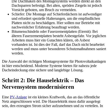
Die Dachhaken des Montagesystems werden direkt an den
Dachsparren befestigt. Bei alten, spröden Ziegeln ist jedoch
Vorsicht geboten, um Bruch zu vermeiden.
Schiefer: Die Montage auf Schieferdächern ist aufwendiger
und erfordert spezielle Halterungen, um die empfindlichen
Platten nicht zu beschädigen. Hier sollten nur Betriebe mit
nachweislicher Erfahrung beauftragt werden.
Bitumenschindeln oder Faserzementplatten (Eternit): Bei
älteren Faserzementplatten besteht Asbestgefahr. Vor jeglichen
Arbeiten muss hier ein Gutachten klären, ob Asbest
vorhanden ist. Ist dies der Fall, darf das Dach nicht bearbeitet
werden und muss unter besonderen Schutzmaßnahmen saniert
werden.
Die Auswahl der richtigen Montagesysteme für Photovoltaikanlagen
ist hier entscheidend. Moderne Systeme bieten für nahezu jede
Dacheindeckung eine sichere und langlebige Lösung.
Schritt 2: Die Hauselektrik – Das
Nervensystem modernisieren
Eine
PV-Anlage
ist ein kleines Kraftwerk, das an das öffentliche
Netz angeschlossen wird. Die Hauselektrik muss dafür ausgelegt
sein, den erzeugten Strom sicher aufzunehmen und zu verteilen. In