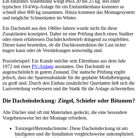
Ein einzelnes Solarmodul wiegt etwa 20 bis 25 kg. Bei einer
typischen 10-kWp-Anlage für ein Einfamilienhaus kommen so
schnell über 800 kg zusammen. Hinzu kommen das Montagesystem
und mögliche Schneelasten im Winter.
Ein Dachstuhl aus den 1960er-Jahren wurde nicht für diese
Zusatzlasten konzipiert. Daher ist eine Prüfung durch einen Statiker
oder einen erfahrenen Dachdeckerbetrieb dringend zu empfehlen.
Dieser kann beurteilen, ob die Dachkonstruktion die Last sicher
tragen kann oder ob Verstärkungen notwendig sind.
Praxisbeispiel: Ein Kunde möchte sein Elternhaus aus dem Jahr
1972 mit einer
PV-Anlage
ausstatten. Der Dachstuhl ist
augenscheinlich in gutem Zustand. Die statische Prüfung ergibt
jedoch, dass die Sparrenabstände für die geplante Modulbelegung
zu groß sind. Durch den Einbau zusätzlicher Querlatten ließ sich die
Lastverteilung verbessern und die Statik für die Anlage sicherstellen.
Die Dacheindeckung: Ziegel, Schiefer oder Bitumen?
Alte Dächer sind oft mit Materialien gedeckt, die eine besondere
Vorgehensweise bei der Montage erfordern.
Tonziegel/Betondachsteine: Diese Dacheindeckung ist am
häufigsten und die Installation vergleichsweise unkompliziert.