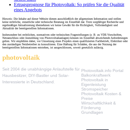
Ertragsprognose für Photovoltaik: So prüfen Sie die Qualität
eines Angebots
Hinweis: Die Inhalte auf dieser Website dienen ausschließlich der allgemeinen Information und stellen
keine rechtliche, steuerliche oder technische Beratung im Einzelfall dar. Trotz sorgfältiger Recherche und
regelmäßiger Aktualisierung übernehmen wir keine Gewähr für die Richtigkeit, Vollständigkeit und
Aktualität der bereitgestellten Informationen.
Insbesondere bei rechtlichen, normativen oder technischen Fragestellungen (z. B. zu VDE-Vorschriften,
Netzanschluss oder Anmeldung von Photovoltaikanlagen) können im Einzelfall abweichende Anforderungen
gelten. Wir empfehlen daher, vor Umsetzung eines Projekts einen qualifizierten Fachbetrieb, Elektriker oder
den zuständigen Netzbetreiber zu konsultieren. Eine Haftung für Schäden, die aus der Nutzung der
bereitgestellten Informationen entstehen, ist ausgeschlossen, soweit gesetzlich zulässig.
photovoltaik
.info
THEMEN
Seit 2004 die unabhängige Anlaufstelle für
Photovoltaik.info Portal
Balkonkraftwerk
Hausbesitzer, DIY-Bastler und Solar-
Photovoltaik in
Interessierte in Deutschland.
Eigenleistung
Stromspeicher
Photovoltaik Kosten &
Preise
Wirtschaftlichkeit &
Förderung
Grundlagen
TOOLS & SERVICE
ÜBER UNS