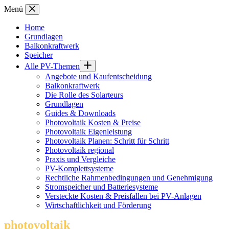
Zum
Menü
Inhalt
springen
Home
Grundlagen
Balkonkraftwerk
Speicher
Alle PV-Themen
Angebote und Kaufentscheidung
Balkonkraftwerk
Die Rolle des Solarteurs
Grundlagen
Guides & Downloads
Photovoltaik Kosten & Preise
Photovoltaik Eigenleistung
Photovoltaik Planen: Schritt für Schritt
Photovoltaik regional
Praxis und Vergleiche
PV-Komplettsysteme
Rechtliche Rahmenbedingungen und Genehmigung
Stromspeicher und Batteriesysteme
Versteckte Kosten & Preisfallen bei PV-Anlagen
Wirtschaftlichkeit und Förderung
photovoltaik
.info