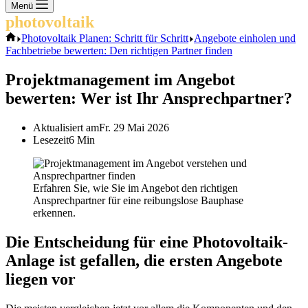
Keine
Menü
Ergebnisse
photovoltaik
.info
Start
Photovoltaik Planen: Schritt für Schritt
Angebote einholen und
Fachbetriebe bewerten: Den richtigen Partner finden
Projektmanagement im Angebot
bewerten: Wer ist Ihr Ansprechpartner?
Aktualisiert am
Fr. 29 Mai 2026
Lesezeit
6 Min
Erfahren Sie, wie Sie im Angebot den richtigen
Ansprechpartner für eine reibungslose Bauphase
erkennen.
Die Entscheidung für eine Photovoltaik-
Anlage ist gefallen, die ersten Angebote
liegen vor