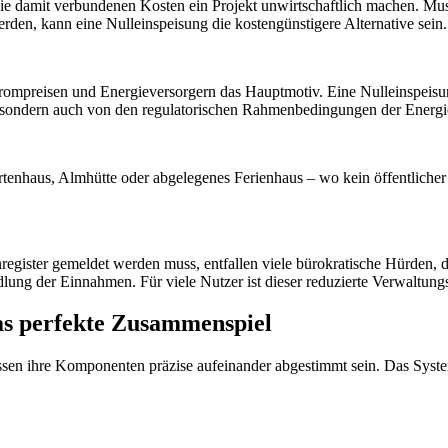
e damit verbundenen Kosten ein Projekt unwirtschaftlich machen. Muss 
den, kann eine Nulleinspeisung die kostengünstigere Alternative sein.
Strompreisen und Energieversorgern das Hauptmotiv. Eine Nulleinspeis
n, sondern auch von den regulatorischen Rahmenbedingungen der Energ
enhaus, Almhütte oder abgelegenes Ferienhaus – wo kein öffentlicher 
gister gemeldet werden muss, entfallen viele bürokratische Hürden, d
ndlung der Einnahmen. Für viele Nutzer ist dieser reduzierte Verwaltung
Das perfekte Zusammenspiel
ssen ihre Komponenten präzise aufeinander abgestimmt sein. Das System