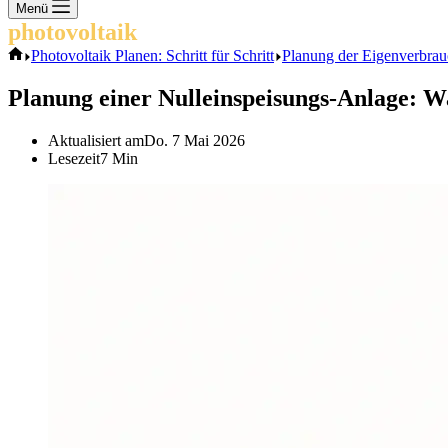
Keine
Menü
Ergebnisse
photovoltaik
.info
Start
Photovoltaik Planen: Schritt für Schritt
Planung der Eigenverbrauc
Planung einer Nulleinspeisungs-Anlage: Wan
Aktualisiert am
Do. 7 Mai 2026
Lesezeit
7 Min