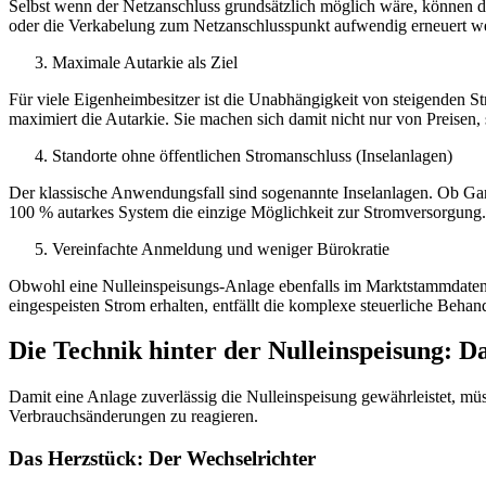
Selbst wenn der Netzanschluss grundsätzlich möglich wäre, können di
oder die Verkabelung zum Netzanschlusspunkt aufwendig erneuert wer
Maximale Autarkie als Ziel
Für viele Eigenheimbesitzer ist die Unabhängigkeit von steigenden 
maximiert die Autarkie. Sie machen sich damit nicht nur von Preise
Standorte ohne öffentlichen Stromanschluss (Inselanlagen)
Der klassische Anwendungsfall sind sogenannte Inselanlagen. Ob Gart
100 % autarkes System die einzige Möglichkeit zur Stromversorgung.
Vereinfachte Anmeldung und weniger Bürokratie
Obwohl eine Nulleinspeisungs-Anlage ebenfalls im Marktstammdatenre
eingespeisten Strom erhalten, entfällt die komplexe steuerliche Beha
Die Technik hinter der Nulleinspeisung: 
Damit eine Anlage zuverlässig die Nulleinspeisung gewährleistet, mü
Verbrauchsänderungen zu reagieren.
Das Herzstück: Der Wechselrichter