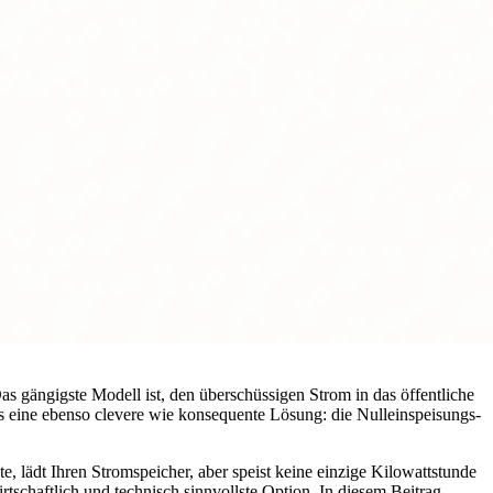
s gängigste Modell ist, den überschüssigen Strom in das öffentliche
es eine ebenso clevere wie konsequente Lösung: die Nulleinspeisungs-
e, lädt Ihren Stromspeicher, aber speist keine einzige Kilowattstunde
rtschaftlich und technisch sinnvollste Option. In diesem Beitrag