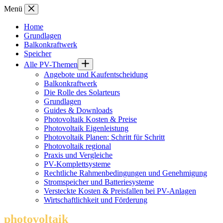
Zum
Menü
Inhalt
springen
Home
Grundlagen
Balkonkraftwerk
Speicher
Alle PV-Themen
Angebote und Kaufentscheidung
Balkonkraftwerk
Die Rolle des Solarteurs
Grundlagen
Guides & Downloads
Photovoltaik Kosten & Preise
Photovoltaik Eigenleistung
Photovoltaik Planen: Schritt für Schritt
Photovoltaik regional
Praxis und Vergleiche
PV-Komplettsysteme
Rechtliche Rahmenbedingungen und Genehmigung
Stromspeicher und Batteriesysteme
Versteckte Kosten & Preisfallen bei PV-Anlagen
Wirtschaftlichkeit und Förderung
photovoltaik
.info