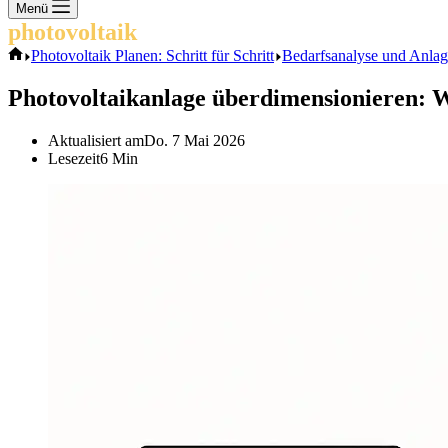
Keine
Menü
Ergebnisse
photovoltaik
.info
Start
Photovoltaik Planen: Schritt für Schritt
Bedarfsanalyse und Anlage
Photovoltaikanlage überdimensionieren: W
Aktualisiert am
Do. 7 Mai 2026
Lesezeit
6 Min