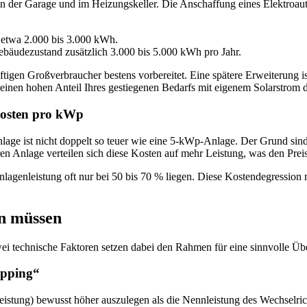
 in der Garage und im Heizungskeller. Die Anschaffung eines Elektroau
 etwa 2.000 bis 3.000 kWh.
udezustand zusätzlich 3.000 bis 5.000 kWh pro Jahr.
tigen Großverbraucher bestens vorbereitet. Eine spätere Erweiterung ist
t einen hohen Anteil Ihres gestiegenen Bedarfs mit eigenem Solarstrom
 Kosten pro kWp
age ist nicht doppelt so teuer wie eine 5-kWp-Anlage. Der Grund sind d
en Anlage verteilen sich diese Kosten auf mehr Leistung, was den Preis
lagenleistung oft nur bei 50 bis 70 % liegen. Diese Kostendegression m
en müssen
Zwei technische Faktoren setzen dabei den Rahmen für eine sinnvolle Ü
ipping“
leistung) bewusst höher auszulegen als die Nennleistung des Wechselric