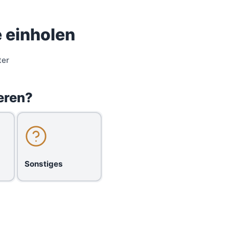
 einholen
ter
eren?
Sonstiges