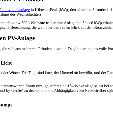
Photovoltaikanlage
in Kilowatt-Peak (kWp) den aktuellen Strombedarf ei
stung des Wechselrichters.
rbrauch von 4.500 kWh hätte früher eine Anlage mit 5 bis 6 kWp erhal
logische Berechnung, die weit über den reinen Blick auf den Stromzähler
ren PV-Anlage
, die sich aus mehreren Gründen auszahlt. Es geht darum, das volle Pot
 Licht
ist der Winter. Die Tage sind kurz, der Himmel oft bewölkt, und der E
nnenswerten Strom erzeugt, liefert eine 15-kWp-Anlage selbst bei sc
and-by-Geräte) zu decken und die Abhängigkeit vom Netzbetreiber spürb
epumpe