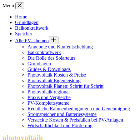
Zum
Menü
Inhalt
springen
Home
Grundlagen
Balkonkraftwerk
Speicher
Alle PV-Themen
Angebote und Kaufentscheidung
Balkonkraftwerk
Die Rolle des Solarteurs
Grundlagen
Guides & Downloads
Photovoltaik Kosten & Preise
Photovoltaik Eigenleistung
Photovoltaik Planen: Schritt für Schritt
Photovoltaik regional
Praxis und Vergleiche
PV-Komplettsysteme
Rechtliche Rahmenbedingungen und Genehmigung
Stromspeicher und Batteriesysteme
Versteckte Kosten & Preisfallen bei PV-Anlagen
Wirtschaftlichkeit und Förderung
photovoltaik
.info