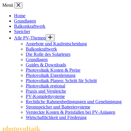
Zum
Menü
Inhalt
springen
Home
Grundlagen
Balkonkraftwerk
Speicher
Alle PV-Themen
Angebote und Kaufentscheidung
Balkonkraftwerk
Die Rolle des Solarteurs
Grundlagen
Guides & Downloads
Photovoltaik Kosten & Preise
Photovoltaik Eigenleistung
Photovoltaik Planen: Schritt für Schritt
Photovoltaik regional
Praxis und Vergleiche
PV-Komplettsysteme
Rechtliche Rahmenbedingungen und Genehmigung
Stromspeicher und Batteriesysteme
Versteckte Kosten & Preisfallen bei PV-Anlagen
Wirtschaftlichkeit und Förderung
photovoltaik
.info