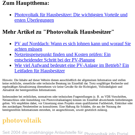
Zum Hauptthema:
Photovoltaik für Hausbesitzer: Die wichtigsten Vorteile und
ersten Überlegungen
Mehr Artikel zu "Photovoltaik Hausbesitzer"
PV auf Norddach: Wann es sich lohnen kann und worauf Sie
achten müssen
Netzeinspeisepunkt finden und Kosten prüfen: Ein
entscheidender Schritt bei der PV-Planung
Wie viel Aufwand bedeutet eine PV-Anlage im Betrieb? Ein
Leitfaden für Hausbesitzer
Hinweis: Die Inhalte auf dieser Website dienen ausschließlich der allgemeinen Information und stellen
keine rechtliche, steuerliche oder technische Beratung im Einzelfall dar. Trotz sorgfältiger Recherche und
regelmäßiger Aktualisierung übernehmen wir keine Gewähr für die Richtigkeit, Vollständigkeit und
Aktualität der bereitgestellten Informationen.
Insbesondere bei rechtlichen, normativen oder technischen Fragestellungen (z. B. zu VDE-Vorschriften,
Netzanschluss oder Anmeldung von Photovoltaikanlagen) können im Einzelfall abweichende Anforderungen
gelten. Wir empfehlen daher, vor Umsetzung eines Projekts einen qualifizierten Fachbetrieb, Elektriker oder
den zuständigen Netzbetreiber zu konsultieren. Eine Haftung für Schäden, die aus der Nutzung der
bereitgestellten Informationen entstehen, ist ausgeschlossen, soweit gesetzlich zulässig.
photovoltaik
.info
THEMEN
Seit 2004 die unabhängige Anlaufstelle für
Photovoltaik.info Portal