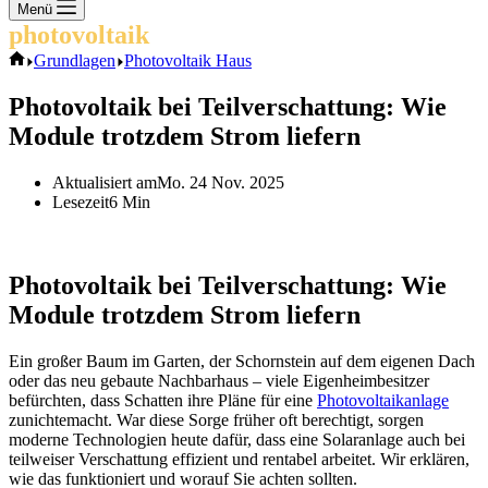
Keine
Menü
Ergebnisse
photovoltaik
.info
Start
Grundlagen
Photovoltaik Haus
Photovoltaik bei Teilverschattung: Wie
Module trotzdem Strom liefern
Aktualisiert am
Mo. 24 Nov. 2025
Lesezeit
6 Min
Photovoltaik bei Teilverschattung: Wie
Module trotzdem Strom liefern
Ein großer Baum im Garten, der Schornstein auf dem eigenen Dach
oder das neu gebaute Nachbarhaus – viele Eigenheimbesitzer
befürchten, dass Schatten ihre Pläne für eine
Photovoltaikanlage
zunichtemacht. War diese Sorge früher oft berechtigt, sorgen
moderne Technologien heute dafür, dass eine Solaranlage auch bei
teilweiser Verschattung effizient und rentabel arbeitet. Wir erklären,
wie das funktioniert und worauf Sie achten sollten.