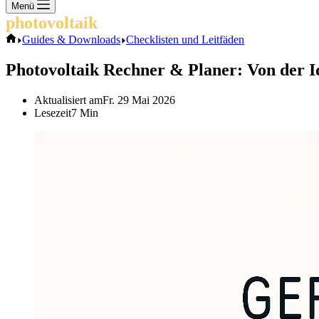
Keine
Menü
Ergebnisse
photovoltaik
.info
Start
Guides & Downloads
Checklisten und Leitfäden
Photovoltaik Rechner & Planer: Von der Id
Aktualisiert am
Fr. 29 Mai 2026
Lesezeit
7 Min