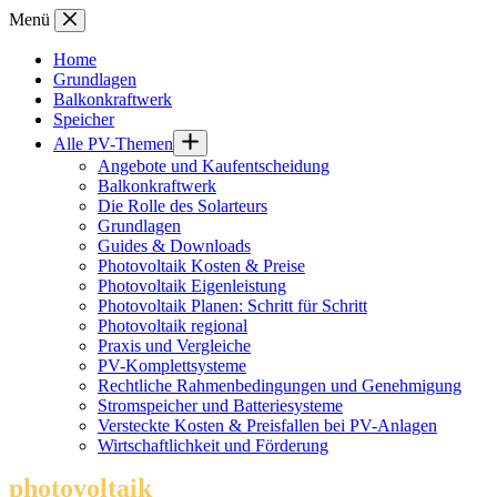
Zum
Menü
Inhalt
springen
Home
Grundlagen
Balkonkraftwerk
Speicher
Alle PV-Themen
Angebote und Kaufentscheidung
Balkonkraftwerk
Die Rolle des Solarteurs
Grundlagen
Guides & Downloads
Photovoltaik Kosten & Preise
Photovoltaik Eigenleistung
Photovoltaik Planen: Schritt für Schritt
Photovoltaik regional
Praxis und Vergleiche
PV-Komplettsysteme
Rechtliche Rahmenbedingungen und Genehmigung
Stromspeicher und Batteriesysteme
Versteckte Kosten & Preisfallen bei PV-Anlagen
Wirtschaftlichkeit und Förderung
photovoltaik
.info