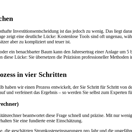
chen
thafte Investitionsentscheidung ist das jedoch zu wenig. Das liegt dara
ge zeigt eine deutliche Lücke: Kostenlose Tools sind oft ungenau, w
tzer aber zu kompliziert und teuer ist.
in oder ein benachbarter Baum kann den Jahresertrag einer Anlage um 5
 diese Lücke: Sie übersetzen die Präzision professioneller Methoden in
zess in vier Schritten
lb haben wir einen Prozess entwickelt, der Sie Schritt für Schritt von d
 und verfeinert das Ergebnis – so werden Sie selbst zum Experten für
rechner)
litätsrechner beantwortet diese Frage schnell und präzise. Mit nur weni
lten Sie eine fundierte erste Einschätzung.
, die geschätzten Stromkosteneinsparungen pro Jahr und die ungefähre