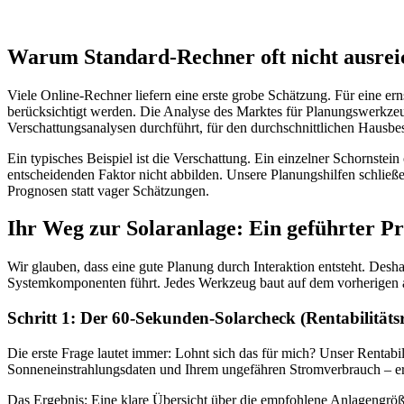
Warum Standard-Rechner oft nicht ausrei
Viele Online-Rechner liefern eine erste grobe Schätzung. Für eine erns
berücksichtigt werden. Die Analyse des Marktes für Planungswerkzeu
Verschattungsanalysen durchführt, für den durchschnittlichen Hausbesi
Ein typisches Beispiel ist die Verschattung. Ein einzelner Schornste
entscheidenden Faktor nicht abbilden. Unsere Planungshilfen schließen
Prognosen statt vager Schätzungen.
Ihr Weg zur Solaranlage: Ein geführter Pro
Wir glauben, dass eine gute Planung durch Interaktion entsteht. Desha
Systemkomponenten führt. Jedes Werkzeug baut auf dem vorherigen auf
Schritt 1: Der 60-Sekunden-Solarcheck (Rentabilitäts
Die erste Frage lautet immer: Lohnt sich das für mich? Unser Rentabi
Sonneneinstrahlungsdaten und Ihrem ungefähren Stromverbrauch – erha
Das Ergebnis: Eine klare Übersicht über die empfohlene Anlagengröße