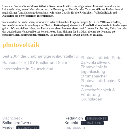
Hinweis: Die Inhalte auf dieser Website dienen ausschließlich der allgemeinen Information und stellen
keine rechtliche, steuerliche oder technische Beratung im Einzelfall dar. Trotz sorgfältiger Recherche und
regelmäßiger Aktualisierung übernehmen wir keine Gewähr für die Richtigkeit, Vollständigkeit und
Aktualität der bereitgestellten Informationen.
Insbesondere bei rechtlichen, normativen oder technischen Fragestellungen (z. B. zu VDE-Vorschriften,
Netzanschluss oder Anmeldung von Photovoltaikanlagen) können im Einzelfall abweichende Anforderungen
gelten. Wir empfehlen daher, vor Umsetzung eines Projekts einen qualifizierten Fachbetrieb, Elektriker oder
den zuständigen Netzbetreiber zu konsultieren. Eine Haftung für Schäden, die aus der Nutzung der
bereitgestellten Informationen entstehen, ist ausgeschlossen, soweit gesetzlich zulässig.
photovoltaik
.info
THEMEN
Seit 2004 die unabhängige Anlaufstelle für
Photovoltaik.info Portal
Balkonkraftwerk
Hausbesitzer, DIY-Bastler und Solar-
Photovoltaik in
Interessierte in Deutschland.
Eigenleistung
Stromspeicher
Photovoltaik Kosten &
Preise
Wirtschaftlichkeit &
Förderung
Grundlagen
TOOLS & SERVICE
ÜBER UNS
Dachcheck
Redaktion
DEMNÄCHST
Balkonkraftwerk-
Kontakt
DEMNÄCHST
Finder
Impressum
DEMNÄCHST