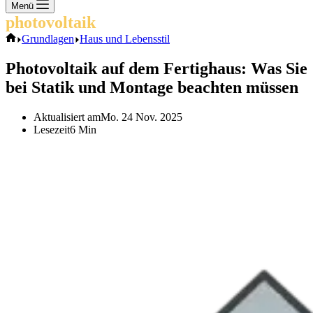
Keine
Menü
Ergebnisse
photovoltaik
.info
Start
Grundlagen
Haus und Lebensstil
Photovoltaik auf dem Fertighaus: Was Sie
bei Statik und Montage beachten müssen
Aktualisiert am
Mo. 24 Nov. 2025
Lesezeit
6 Min