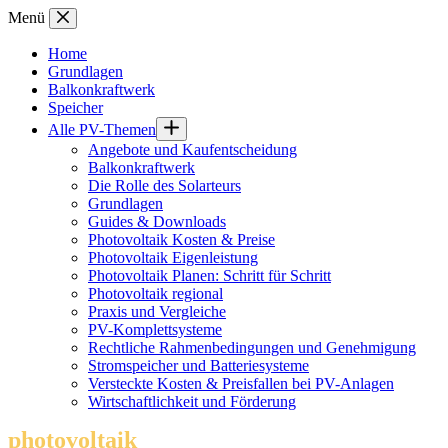
Zum
Menü
Inhalt
springen
Home
Grundlagen
Balkonkraftwerk
Speicher
Alle PV-Themen
Angebote und Kaufentscheidung
Balkonkraftwerk
Die Rolle des Solarteurs
Grundlagen
Guides & Downloads
Photovoltaik Kosten & Preise
Photovoltaik Eigenleistung
Photovoltaik Planen: Schritt für Schritt
Photovoltaik regional
Praxis und Vergleiche
PV-Komplettsysteme
Rechtliche Rahmenbedingungen und Genehmigung
Stromspeicher und Batteriesysteme
Versteckte Kosten & Preisfallen bei PV-Anlagen
Wirtschaftlichkeit und Förderung
photovoltaik
.info