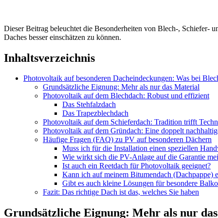
Dieser Beitrag beleuchtet die Besonderheiten von Blech-, Schiefer- u
Daches besser einschätzen zu können.
Inhaltsverzeichnis
Photovoltaik auf besonderen Dacheindeckungen: Was bei Blech-
Grundsätzliche Eignung: Mehr als nur das Material
Photovoltaik auf dem Blechdach: Robust und effizient
Das Stehfalzdach
Das Trapezblechdach
Photovoltaik auf dem Schieferdach: Tradition trifft Techn
Photovoltaik auf dem Gründach: Eine doppelt nachhalti
Häufige Fragen (FAQ) zu PV auf besonderen Dächern
Muss ich für die Installation einen speziellen Han
Wie wirkt sich die PV-Anlage auf die Garantie me
Ist auch ein Reetdach für Photovoltaik geeignet?
Kann ich auf meinem Bitumendach (Dachpappe) ein
Gibt es auch kleine Lösungen für besondere Balk
Fazit: Das richtige Dach ist das, welches Sie haben
Grundsätzliche Eignung: Mehr als nur das