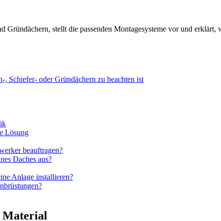
nd Gründächern, stellt die passenden Montagesysteme vor und erklärt, 
, Schiefer- oder Gründächern zu beachten ist
ik
ge Lösung
dwerker beauftragen?
ines Daches aus?
e Anlage installieren?
onbrüstungen?
 Material