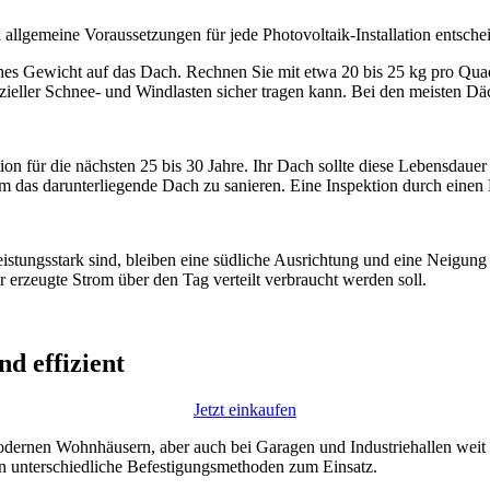
allgemeine Voraussetzungen für jede Photovoltaik-Installation entsche
ches Gewicht auf das Dach. Rechnen Sie mit etwa 20 bis 25 kg pro Qua
zieller Schnee- und Windlasten sicher tragen kann. Bei den meisten Däch
ition für die nächsten 25 bis 30 Jahre. Ihr Dach sollte diese Lebensdaue
das darunterliegende Dach zu sanieren. Eine Inspektion durch einen 
tungsstark sind, bleiben eine südliche Ausrichtung und eine Neigung
 erzeugte Strom über den Tag verteilt verbraucht werden soll.
d effizient
Jetzt einkaufen
ernen Wohnhäusern, aber auch bei Garagen und Industriehallen weit ver
 unterschiedliche Befestigungsmethoden zum Einsatz.