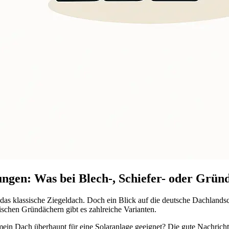
ngen: Was bei Blech-, Schiefer- oder Gründ
 das klassische Ziegeldach. Doch ein Blick auf die deutsche Dachlandscha
ischen Gründächern gibt es zahlreiche Varianten.
mein Dach überhaupt für eine Solaranlage geeignet? Die gute Nachricht