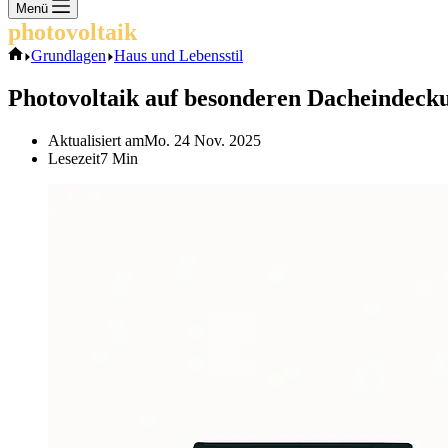
Keine
Menü
Ergebnisse
photovoltaik
.info
Start
Grundlagen
Haus und Lebensstil
Photovoltaik auf besonderen Dacheindecku
Aktualisiert am
Mo. 24 Nov. 2025
Lesezeit
7 Min