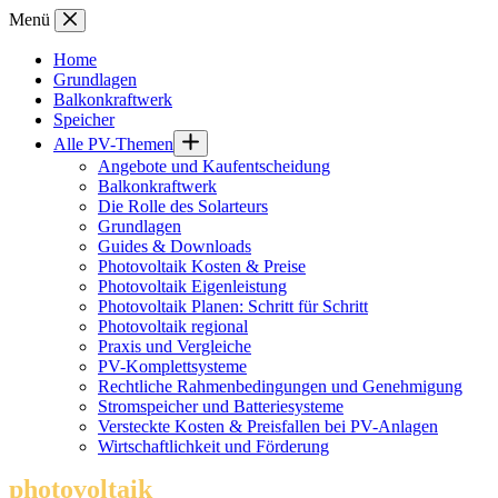
Zum
Menü
Inhalt
springen
Home
Grundlagen
Balkonkraftwerk
Speicher
Alle PV-Themen
Angebote und Kaufentscheidung
Balkonkraftwerk
Die Rolle des Solarteurs
Grundlagen
Guides & Downloads
Photovoltaik Kosten & Preise
Photovoltaik Eigenleistung
Photovoltaik Planen: Schritt für Schritt
Photovoltaik regional
Praxis und Vergleiche
PV-Komplettsysteme
Rechtliche Rahmenbedingungen und Genehmigung
Stromspeicher und Batteriesysteme
Versteckte Kosten & Preisfallen bei PV-Anlagen
Wirtschaftlichkeit und Förderung
photovoltaik
.info