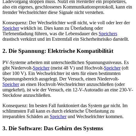
Ladevorgang stoppen muss. Nutzt ein Hersteller ein proprietäres,
also ein eigenes, geschlossenes Kommunikationsprotokoll, kann ein
fremder Wechselrichter diese Signale nicht verstehen.
Konsequenz: Der Wechselrichter weiß nicht, wie voll oder leer der
Speicher
wirklich ist. Dies kann zu Überladung oder
Tiefenentladung führen, was die Lebensdauer des
Speichers
drastisch verkürzt und im Extremfall ein Sicherheitsrisiko darstellt.
2. Die Spannung: Elektrische Kompatibilität
PV-Systeme arbeiten mit unterschiedlichen Spannungsniveaus. Es
gibt Niedervolt-
Speicher
(meist 48 V) und Hochvolt-
Speicher
(oft
über 100 V). Ein Wechselrichter ist stets für einen bestimmten
Spannungsbereich ausgelegt. Der Versuch, einen Niedervolt-
Speicher
an einen Hochvolt-Wechselrichter anzuschließen (oder
umgekehrt), ist wie der Versuch, ein 12-V-Autoradio an eine 230-V-
Steckdose anzuschließen.
Konsequenz: Im besten Fall funktioniert das System gar nicht. Im
schlimmsten Fall kann es durch elektrische Überlastung zu
irreparablen Schäden an
Speicher
und Wechselrichter kommen.
3. Die Software: Das Gehirn des Systems