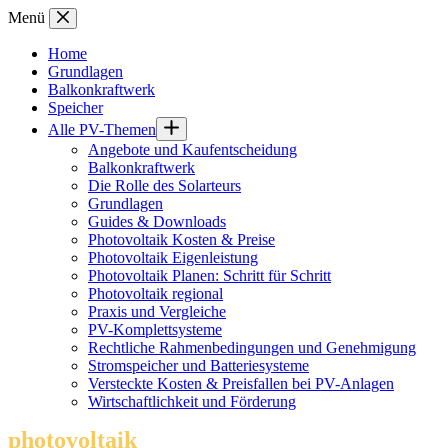
Zum
Menü
Inhalt
springen
Home
Grundlagen
Balkonkraftwerk
Speicher
Alle PV-Themen
Angebote und Kaufentscheidung
Balkonkraftwerk
Die Rolle des Solarteurs
Grundlagen
Guides & Downloads
Photovoltaik Kosten & Preise
Photovoltaik Eigenleistung
Photovoltaik Planen: Schritt für Schritt
Photovoltaik regional
Praxis und Vergleiche
PV-Komplettsysteme
Rechtliche Rahmenbedingungen und Genehmigung
Stromspeicher und Batteriesysteme
Versteckte Kosten & Preisfallen bei PV-Anlagen
Wirtschaftlichkeit und Förderung
photovoltaik
.info