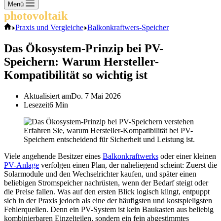
Keine
Menü
Ergebnisse
photovoltaik
.info
Start
Praxis und Vergleiche
Balkonkraftwers-Speicher
Das Ökosystem-Prinzip bei PV-
Speichern: Warum Hersteller-
Kompatibilität so wichtig ist
Aktualisiert am
Do. 7 Mai 2026
Lesezeit
6 Min
Erfahren Sie, warum Hersteller-Kompatibilität bei PV-
Speichern entscheidend für Sicherheit und Leistung ist.
Viele angehende Besitzer eines
Balkonkraftwerks
oder einer kleinen
PV-Anlage
verfolgen einen Plan, der naheliegend scheint: Zuerst die
Solarmodule und den Wechselrichter kaufen, und später einen
beliebigen Stromspeicher nachrüsten, wenn der Bedarf steigt oder
die Preise fallen. Was auf den ersten Blick logisch klingt, entpuppt
sich in der Praxis jedoch als eine der häufigsten und kostspieligsten
Fehlerquellen. Denn ein PV-System ist kein Baukasten aus beliebig
kombinierbaren Einzelteilen, sondern ein fein abgestimmtes