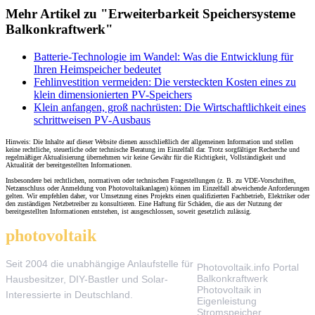
Mehr Artikel zu "Erweiterbarkeit Speichersysteme
Balkonkraftwerk"
Batterie-Technologie im Wandel: Was die Entwicklung für
Ihren Heimspeicher bedeutet
Fehlinvestition vermeiden: Die versteckten Kosten eines zu
klein dimensionierten PV-Speichers
Klein anfangen, groß nachrüsten: Die Wirtschaftlichkeit eines
schrittweisen PV-Ausbaus
Hinweis: Die Inhalte auf dieser Website dienen ausschließlich der allgemeinen Information und stellen
keine rechtliche, steuerliche oder technische Beratung im Einzelfall dar. Trotz sorgfältiger Recherche und
regelmäßiger Aktualisierung übernehmen wir keine Gewähr für die Richtigkeit, Vollständigkeit und
Aktualität der bereitgestellten Informationen.
Insbesondere bei rechtlichen, normativen oder technischen Fragestellungen (z. B. zu VDE-Vorschriften,
Netzanschluss oder Anmeldung von Photovoltaikanlagen) können im Einzelfall abweichende Anforderungen
gelten. Wir empfehlen daher, vor Umsetzung eines Projekts einen qualifizierten Fachbetrieb, Elektriker oder
den zuständigen Netzbetreiber zu konsultieren. Eine Haftung für Schäden, die aus der Nutzung der
bereitgestellten Informationen entstehen, ist ausgeschlossen, soweit gesetzlich zulässig.
photovoltaik
.info
THEMEN
Seit 2004 die unabhängige Anlaufstelle für
Photovoltaik.info Portal
Balkonkraftwerk
Hausbesitzer, DIY-Bastler und Solar-
Photovoltaik in
Interessierte in Deutschland.
Eigenleistung
Stromspeicher