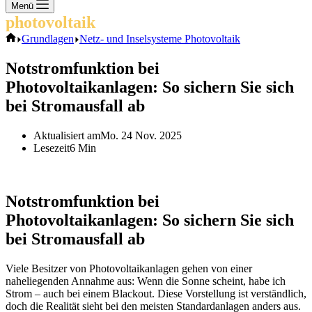
Keine
Menü
Ergebnisse
photovoltaik
.info
Start
Grundlagen
Netz- und Inselsysteme Photovoltaik
Notstromfunktion bei
Photovoltaikanlagen: So sichern Sie sich
bei Stromausfall ab
Aktualisiert am
Mo. 24 Nov. 2025
Lesezeit
6 Min
Notstromfunktion bei
Photovoltaikanlagen: So sichern Sie sich
bei Stromausfall ab
Viele Besitzer von Photovoltaikanlagen gehen von einer
naheliegenden Annahme aus: Wenn die Sonne scheint, habe ich
Strom – auch bei einem Blackout. Diese Vorstellung ist verständlich,
doch die Realität sieht bei den meisten Standardanlagen anders aus.