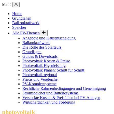
Zum
Menü
Inhalt
springen
Home
Grundlagen
Balkonkraftwerk
Speicher
Alle PV-Themen
Angebote und Kaufentscheidung
Balkonkraftwerk
Die Rolle des Solarteurs
Grundlagen
Guides & Downloads
Photovoltaik Kosten & Preise
Photovoltaik Eigenleistung
Photovoltaik Planen: Schritt für Schritt
Photovoltaik regional
Praxis und Vergleiche
PV-Komplettsysteme
Rechtliche Rahmenbedingungen und Genehmigung
Stromspeicher und Batteriesysteme
Versteckte Kosten & Preisfallen bei PV-Anlagen
Wirtschaftlichkeit und Förderung
photovoltaik
.info