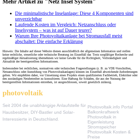
Mehr Artikel zu "Netz Insel System"
Die minimalistische Inselanlage: Diese 4 Komponenten sind
unverzichtbar
Laufende Kosten im Vergleich: Netzanschluss oder
Inselsystem – was ist auf Dauer teurer?
Warum Ihre Photovoltaikanlage bei Stromausfall meist
abschaltet: Die einfache Erklärung
Hinweis: Die Inhalte auf dieser Website dienen ausschließlich der allgemeinen Information und stellen
keine rechtliche, steuerliche oder technische Beratung im Einzelfall dar. Trotz sorgfältiger Recherche und
regelmäßiger Aktualisierung übernehmen wir keine Gewähr für die Richtigkeit, Vollständigkeit und
Aktualität der bereitgestellten Informationen.
Insbesondere bei rechtlichen, normativen oder technischen Fragestellungen (z. B. zu VDE-Vorschriften,
Netzanschluss oder Anmeldung von Photovoltaikanlagen) können im Einzelfall abweichende Anforderungen
gelten. Wir empfehlen daher, vor Umsetzung eines Projekts einen qualifizierten Fachbetrieb, Elektriker oder
den zuständigen Netzbetreiber zu konsultieren. Eine Haftung für Schäden, die aus der Nutzung der
bereitgestellten Informationen entstehen, ist ausgeschlossen, soweit gesetzlich zulässig.
photovoltaik
.info
THEMEN
Seit 2004 die unabhängige Anlaufstelle für
Photovoltaik.info Portal
Balkonkraftwerk
Hausbesitzer, DIY-Bastler und Solar-
Photovoltaik in
Interessierte in Deutschland.
Eigenleistung
Stromspeicher
Photovoltaik Kosten &
Preise