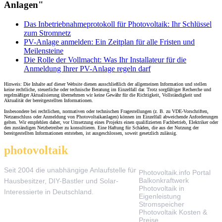
Anlagen"
Das Inbetriebnahmeprotokoll für Photovoltaik: Ihr Schlüssel
zum Stromnetz
PV-Anlage anmelden: Ein Zeitplan für alle Fristen und
Meilensteine
Die Rolle der Vollmacht: Was Ihr Installateur für die
Anmeldung Ihrer PV-Anlage regeln darf
Hinweis: Die Inhalte auf dieser Website dienen ausschließlich der allgemeinen Information und stellen
keine rechtliche, steuerliche oder technische Beratung im Einzelfall dar. Trotz sorgfältiger Recherche und
regelmäßiger Aktualisierung übernehmen wir keine Gewähr für die Richtigkeit, Vollständigkeit und
Aktualität der bereitgestellten Informationen.
Insbesondere bei rechtlichen, normativen oder technischen Fragestellungen (z. B. zu VDE-Vorschriften,
Netzanschluss oder Anmeldung von Photovoltaikanlagen) können im Einzelfall abweichende Anforderungen
gelten. Wir empfehlen daher, vor Umsetzung eines Projekts einen qualifizierten Fachbetrieb, Elektriker oder
den zuständigen Netzbetreiber zu konsultieren. Eine Haftung für Schäden, die aus der Nutzung der
bereitgestellten Informationen entstehen, ist ausgeschlossen, soweit gesetzlich zulässig.
photovoltaik
.info
THEMEN
Seit 2004 die unabhängige Anlaufstelle für
Photovoltaik.info Portal
Balkonkraftwerk
Hausbesitzer, DIY-Bastler und Solar-
Photovoltaik in
Interessierte in Deutschland.
Eigenleistung
Stromspeicher
Photovoltaik Kosten &
Preise