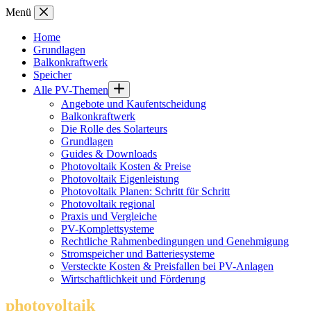
Zum
Menü
Inhalt
springen
Home
Grundlagen
Balkonkraftwerk
Speicher
Alle PV-Themen
Angebote und Kaufentscheidung
Balkonkraftwerk
Die Rolle des Solarteurs
Grundlagen
Guides & Downloads
Photovoltaik Kosten & Preise
Photovoltaik Eigenleistung
Photovoltaik Planen: Schritt für Schritt
Photovoltaik regional
Praxis und Vergleiche
PV-Komplettsysteme
Rechtliche Rahmenbedingungen und Genehmigung
Stromspeicher und Batteriesysteme
Versteckte Kosten & Preisfallen bei PV-Anlagen
Wirtschaftlichkeit und Förderung
photovoltaik
.info