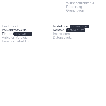
Wirtschaftlichkeit &
Förderung
Grundlagen
TOOLS & SERVICE
ÜBER UNS
Dachcheck
Redaktion
DEMNÄCHST
Balkonkraftwerk-
Kontakt
DEMNÄCHST
Finder
Impressum
DEMNÄCHST
Anbieter-Vergleich
Datenschutz
Faustformeln-PDF