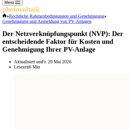
Keine
Menü
Ergebnisse
photovoltaik
.info
Start
Rechtliche Rahmenbedingungen und Genehmigung
Genehmigung und Anmeldung von PV-Anlagen
Der Netzverknüpfungspunkt (NVP): Der
entscheidende Faktor für Kosten und
Genehmigung Ihrer PV-Anlage
Aktualisiert am
Fr. 29 Mai 2026
Lesezeit
6 Min