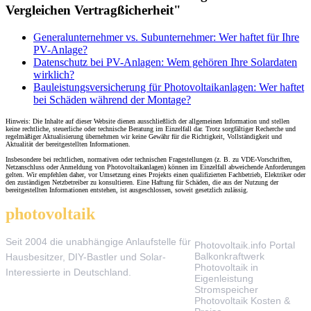
Vergleichen Vertragßicherheit"
Generalunternehmer vs. Subunternehmer: Wer haftet für Ihre
PV-Anlage?
Datenschutz bei PV-Anlagen: Wem gehören Ihre Solardaten
wirklich?
Bauleistungsversicherung für Photovoltaikanlagen: Wer haftet
bei Schäden während der Montage?
Hinweis: Die Inhalte auf dieser Website dienen ausschließlich der allgemeinen Information und stellen
keine rechtliche, steuerliche oder technische Beratung im Einzelfall dar. Trotz sorgfältiger Recherche und
regelmäßiger Aktualisierung übernehmen wir keine Gewähr für die Richtigkeit, Vollständigkeit und
Aktualität der bereitgestellten Informationen.
Insbesondere bei rechtlichen, normativen oder technischen Fragestellungen (z. B. zu VDE-Vorschriften,
Netzanschluss oder Anmeldung von Photovoltaikanlagen) können im Einzelfall abweichende Anforderungen
gelten. Wir empfehlen daher, vor Umsetzung eines Projekts einen qualifizierten Fachbetrieb, Elektriker oder
den zuständigen Netzbetreiber zu konsultieren. Eine Haftung für Schäden, die aus der Nutzung der
bereitgestellten Informationen entstehen, ist ausgeschlossen, soweit gesetzlich zulässig.
photovoltaik
.info
THEMEN
Seit 2004 die unabhängige Anlaufstelle für
Photovoltaik.info Portal
Balkonkraftwerk
Hausbesitzer, DIY-Bastler und Solar-
Photovoltaik in
Interessierte in Deutschland.
Eigenleistung
Stromspeicher
Photovoltaik Kosten &