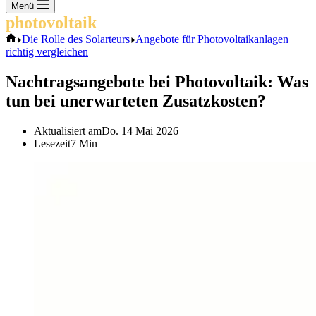
Keine
Menü
Ergebnisse
photovoltaik
.info
Start
Die Rolle des Solarteurs
Angebote für Photovoltaikanlagen
richtig vergleichen
Nachtragsangebote bei Photovoltaik: Was
tun bei unerwarteten Zusatzkosten?
Aktualisiert am
Do. 14 Mai 2026
Lesezeit
7 Min