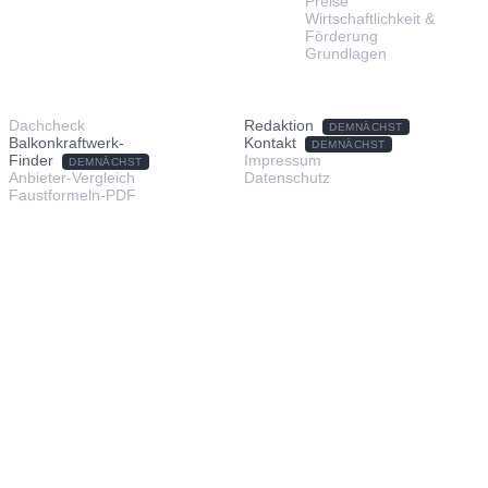
Preise
Wirtschaftlichkeit &
Förderung
Grundlagen
TOOLS & SERVICE
ÜBER UNS
Dachcheck
Redaktion
DEMNÄCHST
Balkonkraftwerk-
Kontakt
DEMNÄCHST
Finder
Impressum
DEMNÄCHST
Anbieter-Vergleich
Datenschutz
Faustformeln-PDF