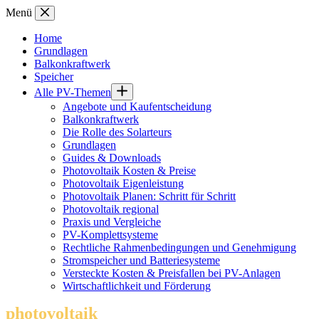
Zum
Menü
Inhalt
springen
Home
Grundlagen
Balkonkraftwerk
Speicher
Alle PV-Themen
Angebote und Kaufentscheidung
Balkonkraftwerk
Die Rolle des Solarteurs
Grundlagen
Guides & Downloads
Photovoltaik Kosten & Preise
Photovoltaik Eigenleistung
Photovoltaik Planen: Schritt für Schritt
Photovoltaik regional
Praxis und Vergleiche
PV-Komplettsysteme
Rechtliche Rahmenbedingungen und Genehmigung
Stromspeicher und Batteriesysteme
Versteckte Kosten & Preisfallen bei PV-Anlagen
Wirtschaftlichkeit und Förderung
photovoltaik
.info