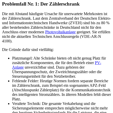
Problemfall Nr. 1: Der Zählerschrank
Die mit Abstand häufigste Ursache für unerwartete Mehrkosten ist
der Zählerschrank. Laut dem Zentralverband der Deutschen Elektro-
und Informationstechnischen Handwerke (ZVEH) sind bis zu 80 %
aller bestehenden Zählerschränke in Deutschland nicht für den
Anschluss einer modernen
Photovoltaikanlage
geeignet. Sie erfüllen
nicht die aktuellen Technischen Anschlussregeln (VDE-AR-N
4100).
Die Gründe dafür sind vielfältig:
Platzmangel: Alte Schränke bieten oft nicht genug Platz für
zusätzliche Komponenten, die für den Betrieb einer
PV-
Anlage
unverzichtbar sind. Dazu gehören der
Überspannungsschutz, der Zweirichtungszähler oder die
Steuerungseinheit für den Netzbetreiber.
Fehlende Felder: Heutige Normen fordern separate Bereiche
im Zählerschrank, zum Beispiel ein sogenanntes APZ-Feld
(Abschlusspunkt Zählerplatz) für die Kommunikationstechnik
des intelligenten Stromzählers. In älteren Modellen fehlt dieser
Platz.
Veraltete Technik: Die gesamte Verkabelung und die
Sicherungselemente entsprechen möglicherweise nicht mehr
den heutigen Sicherheitsstandards für die Leistung, die eine