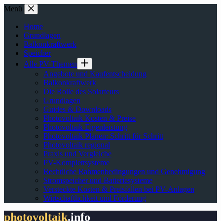
Zum
Menü
Inhalt
springen
Home
Grundlagen
Balkonkraftwerk
Speicher
Alle PV-Themen
Angebote und Kaufentscheidung
Balkonkraftwerk
Die Rolle des Solarteurs
Grundlagen
Guides & Downloads
Photovoltaik Kosten & Preise
Photovoltaik Eigenleistung
Photovoltaik Planen: Schritt für Schritt
Photovoltaik regional
Praxis und Vergleiche
PV-Komplettsysteme
Rechtliche Rahmenbedingungen und Genehmigung
Stromspeicher und Batteriesysteme
Versteckte Kosten & Preisfallen bei PV-Anlagen
Wirtschaftlichkeit und Förderung
photovoltaik
.info