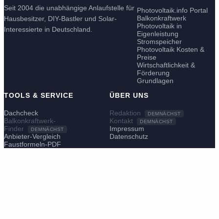
Seit 2004 die unabhängige Anlaufstelle für
Photovoltaik.info Portal
Balkonkraftwerk
Hausbesitzer, DIY-Bastler und Solar-
Photovoltaik in
Interessierte in Deutschland.
Eigenleistung
Stromspeicher
Photovoltaik Kosten &
Preise
Wirtschaftlichkeit &
Förderung
Grundlagen
TOOLS & SERVICE
ÜBER UNS
Dachcheck
Redaktion
DEMNÄCHST
Balkonkraftwerk-
Kontakt
DEMNÄCHST
Finder
Impressum
DEMNÄCHST
Anbieter-Vergleich
Datenschutz
Faustformeln-PDF