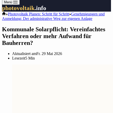
Keine
Menü
Ergebnisse
photovoltaik
.info
Start
Photovoltaik Planen: Schritt für Schritt
Genehmigungen und
Anmeldung: Der administrative Weg zur eigenen Anlage
Kommunale Solarpflicht: Vereinfachtes
Verfahren oder mehr Aufwand für
Bauherren?
Aktualisiert am
Fr. 29 Mai 2026
Lesezeit
5 Min