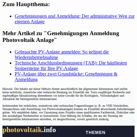
Zum Hauptthema:
Genehmigungen und Anmeldung: Der administrative Weg zur
eigenen Anlage
Mehr Artikel zu "Genehmigungen Anmeldung
Photovoltaik Anlage"
Gebrauchte PV-Anlage anmelden: So gelingt die
Wiederinbetriebnahme
Technische Anschlussbedingungen (TAB): Die häufigsten
Stolpersteine für Ihre PV-Anlage
PV-Anlage über zwei Grundstücke: Genehmigung &
Anmeldung
Hinweis: Die Inhalte auf dieser Website dienen ausschließlich der allgemeinen Information und stellen
keine rechtliche, steuerliche oder technische Beratung im Einzelfall dar. Trotz sorgfältiger Recherche und
regelmäßiger Aktualisierung übernehmen wir keine Gewähr für die Richtigkeit, Vollständigkeit und
Aktualität der bereitgestellten Informationen.
Insbesondere bei rechtlichen, normativen oder technischen Fragestellungen (z. B. zu VDE-Vorschriften,
Netzanschluss oder Anmeldung von Photovoltaikanlagen) können im Einzelfall abweichende Anforderungen
gelten. Wir empfehlen daher, vor Umsetzung eines Projekts einen qualifizierten Fachbetrieb, Elektriker oder
den zuständigen Netzbetreiber zu konsultieren. Eine Haftung für Schäden, die aus der Nutzung der
bereitgestellten Informationen entstehen, ist ausgeschlossen, soweit gesetzlich zulässig.
photovoltaik
.info
THEMEN