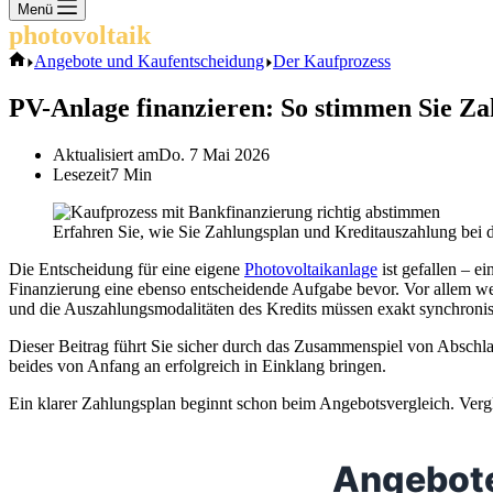
Keine
Menü
Ergebnisse
photovoltaik
.info
Start
Angebote und Kaufentscheidung
Der Kaufprozess
PV-Anlage finanzieren: So stimmen Sie Za
Aktualisiert am
Do. 7 Mai 2026
Lesezeit
7 Min
Erfahren Sie, wie Sie Zahlungsplan und Kreditauszahlung bei 
Die Entscheidung für eine eigene
Photovoltaikanlage
ist gefallen – e
Finanzierung eine ebenso entscheidende Aufgabe bevor. Vor allem wen
und die Auszahlungsmodalitäten des Kredits müssen exakt synchronis
Dieser Beitrag führt Sie sicher durch das Zusammenspiel von Abschl
beides von Anfang an erfolgreich in Einklang bringen.
Ein klarer Zahlungsplan beginnt schon beim Angebotsvergleich. Vergl
Angebote