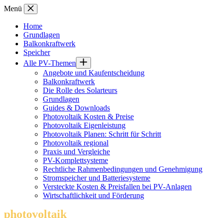
Zum
Menü
Inhalt
springen
Home
Grundlagen
Balkonkraftwerk
Speicher
Alle PV-Themen
Angebote und Kaufentscheidung
Balkonkraftwerk
Die Rolle des Solarteurs
Grundlagen
Guides & Downloads
Photovoltaik Kosten & Preise
Photovoltaik Eigenleistung
Photovoltaik Planen: Schritt für Schritt
Photovoltaik regional
Praxis und Vergleiche
PV-Komplettsysteme
Rechtliche Rahmenbedingungen und Genehmigung
Stromspeicher und Batteriesysteme
Versteckte Kosten & Preisfallen bei PV-Anlagen
Wirtschaftlichkeit und Förderung
photovoltaik
.info