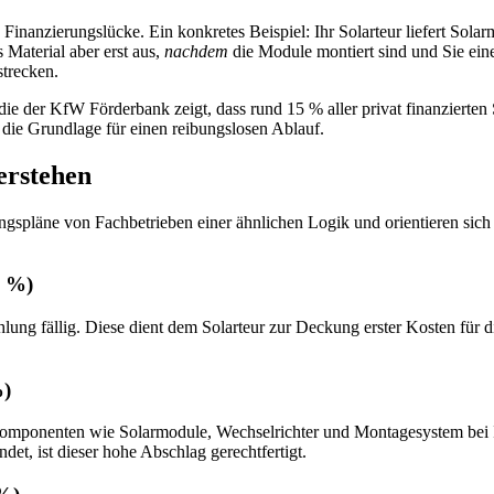
 Finanzierungslücke. Ein konkretes Beispiel: Ihr Solarteur liefert Sol
 Material aber erst aus,
nachdem
die Module montiert sind und Sie eine
strecken.
die der KfW Förderbank zeigt, dass rund 15 % aller privat finanzierten
n die Grundlage für einen reibungslosen Ablauf.
erstehen
gspläne von Fachbetrieben einer ähnlichen Logik und orientieren sich 
0 %)
lung fällig. Diese dient dem Solarteur zur Deckung erster Kosten für
%)
 Komponenten wie Solarmodule, Wechselrichter und Montagesystem bei Ih
t, ist dieser hohe Abschlag gerechtfertigt.