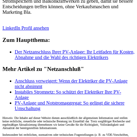
Stromspeichern und Balkonkraftwerken zu geben, damit sie bessere
Entscheidungen treffen können, ohne Verkaufsmaschen und
Marketing Bla.
LinkedIn Profil ansehen
Zum Hauptthema:
Der Netzanschluss Ihrer PV-Anlage: Ihr Leitfaden für Kosten,
Abnahme und die Wahl des richtigen Elektrikers
Mehr Artikel zu "Netzanschluß"
Anschluss verweigert: Wenn der Elektriker die PV-Anlage
nicht abnimmt
Instabiles Stromnetz: So schützt der Elektriker Ihre PV-
Anlage
PV-Anlage und Notstromaggregat: So gelingt die sichere
Umschaltung
Hinweis: Die Inhalte auf dieser Website dienen ausschließlich der allgemeinen Information und stellen
keine rechtliche, steuerliche oder technische Beratung im Einzelfall dar. Trotz sorgfältiger Recherche und
regelmäßiger Aktualisierung übernehmen wir keine Gewähr für die Richtigkeit, Vollständigkeit und
Aktualität der bereitgestellten Informationen.
Insbesondere bei rechtlichen, normativen oder technischen Fragestellungen (z. B. zu VDE-Vorschriften,