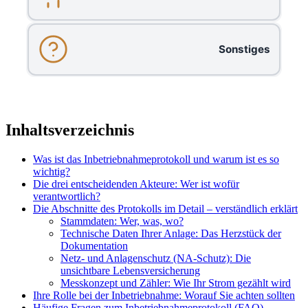
Sonstiges
Inhaltsverzeichnis
Was ist das Inbetriebnahmeprotokoll und warum ist es so
wichtig?
Die drei entscheidenden Akteure: Wer ist wofür
verantwortlich?
Die Abschnitte des Protokolls im Detail – verständlich erklärt
Stammdaten: Wer, was, wo?
Technische Daten Ihrer Anlage: Das Herzstück der
Dokumentation
Netz- und Anlagenschutz (NA-Schutz): Die
unsichtbare Lebensversicherung
Messkonzept und Zähler: Wie Ihr Strom gezählt wird
Ihre Rolle bei der Inbetriebnahme: Worauf Sie achten sollten
Häufige Fragen zum Inbetriebnahmeprotokoll (FAQ)