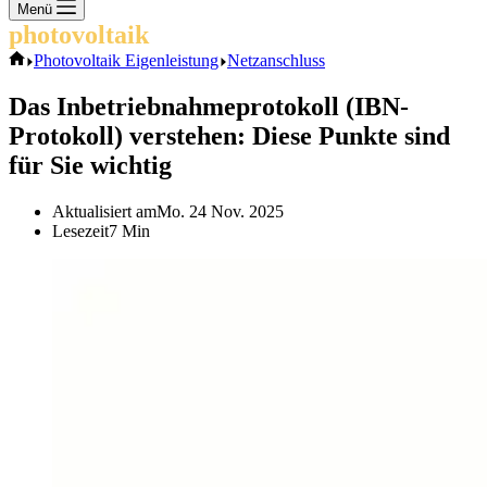
Keine
Menü
Ergebnisse
photovoltaik
.info
Start
Photovoltaik Eigenleistung
Netzanschluss
Das Inbetriebnahmeprotokoll (IBN-
Protokoll) verstehen: Diese Punkte sind
für Sie wichtig
Aktualisiert am
Mo. 24 Nov. 2025
Lesezeit
7 Min