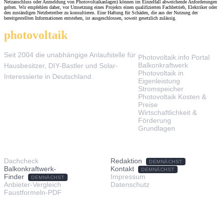
Netzanschluss oder Anmeldung von Photovoltaikanlagen) können im Einzelfall abweichende Anforderungen
gelten. Wir empfehlen daher, vor Umsetzung eines Projekts einen qualifizierten Fachbetrieb, Elektriker oder
den zuständigen Netzbetreiber zu konsultieren. Eine Haftung für Schäden, die aus der Nutzung der
bereitgestellten Informationen entstehen, ist ausgeschlossen, soweit gesetzlich zulässig.
photovoltaik
.info
THEMEN
Seit 2004 die unabhängige Anlaufstelle für
Photovoltaik.info Portal
Balkonkraftwerk
Hausbesitzer, DIY-Bastler und Solar-
Photovoltaik in
Interessierte in Deutschland.
Eigenleistung
Stromspeicher
Photovoltaik Kosten &
Preise
Wirtschaftlichkeit &
Förderung
Grundlagen
TOOLS & SERVICE
ÜBER UNS
Dachcheck
Redaktion
DEMNÄCHST
Balkonkraftwerk-
Kontakt
DEMNÄCHST
Finder
Impressum
DEMNÄCHST
Anbieter-Vergleich
Datenschutz
Faustformeln-PDF