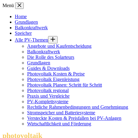
Zum
Menü
Inhalt
springen
Home
Grundlagen
Balkonkraftwerk
Speicher
Alle PV-Themen
Angebote und Kaufentscheidung
Balkonkraftwerk
Die Rolle des Solarteurs
Grundlagen
Guides & Downloads
Photovoltaik Kosten & Preise
Photovoltaik Eigenleistung
Photovoltaik Planen: Schritt für Schritt
Photovoltaik regional
Praxis und Vergleiche
PV-Komplettsysteme
Rechtliche Rahmenbedingungen und Genehmigung
Stromspeicher und Batteriesysteme
Versteckte Kosten & Preisfallen bei PV-Anlagen
Wirtschaftlichkeit und Förderung
photovoltaik
.info