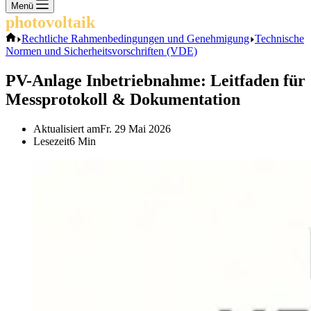
Keine
Menü
Ergebnisse
photovoltaik
.info
Start
Rechtliche Rahmenbedingungen und Genehmigung
Technische
Normen und Sicherheitsvorschriften (VDE)
PV-Anlage Inbetriebnahme: Leitfaden für
Messprotokoll & Dokumentation
Aktualisiert am
Fr. 29 Mai 2026
Lesezeit
6 Min