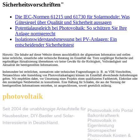
Sicherheitsvorschriften"
Die IEC-Normen 61215 und 61730 für Solarmodule: Was
Gütesiegel über Qualität und Sicherheit aussagen
Potentialausgleich bei Photovoltaik: So schützen Sie Ihre
Anlage normgerecht
Isolationswiderstandsmessung bei PV-Anlagen: Ein
entscheidender Sicherheitstest
Hinweis: Die Inhalte auf dieser Website dienen ausschließlich der allgemeinen Information und stellen
keine rechtliche, steuerliche oder technische Beratung im Einzelfall dar. Trotz sorgfältiger Recherche und
regelmäßiger Aktualisierung übernehmen wir keine Gewähr für die Richtigkeit, Vollständigkeit und
Aktualität der bereitgestellten Informationen.
Insbesondere bei rechtlichen, normativen oder technischen Fragestellungen (z. B. zu VDE-Vorschriften,
Netzanschluss oder Anmeldung von Photovoltaikanlagen) können im Einzelfall abweichende Anforderungen
gelten. Wir empfehlen daher, vor Umsetzung eines Projekts einen qualifizierten Fachbetrieb, Elektriker oder
den zuständigen Netzbetreiber zu konsultieren. Eine Haftung für Schäden, die aus der Nutzung der
bereitgestellten Informationen entstehen, ist ausgeschlossen, soweit gesetzlich zulässig.
photovoltaik
.info
THEMEN
Seit 2004 die unabhängige Anlaufstelle für
Photovoltaik.info Portal
Balkonkraftwerk
Hausbesitzer, DIY-Bastler und Solar-
Photovoltaik in
Interessierte in Deutschland.
Eigenleistung
Stromspeicher
Photovoltaik Kosten &