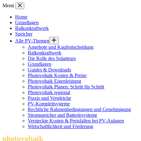
Zum
Menü
Inhalt
springen
Home
Grundlagen
Balkonkraftwerk
Speicher
Alle PV-Themen
Angebote und Kaufentscheidung
Balkonkraftwerk
Die Rolle des Solarteurs
Grundlagen
Guides & Downloads
Photovoltaik Kosten & Preise
Photovoltaik Eigenleistung
Photovoltaik Planen: Schritt für Schritt
Photovoltaik regional
Praxis und Vergleiche
PV-Komplettsysteme
Rechtliche Rahmenbedingungen und Genehmigung
Stromspeicher und Batteriesysteme
Versteckte Kosten & Preisfallen bei PV-Anlagen
Wirtschaftlichkeit und Förderung
photovoltaik
.info