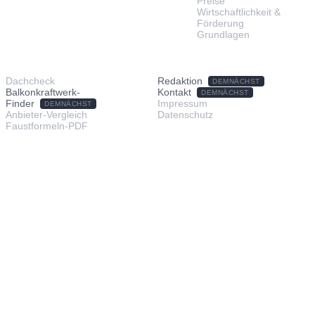
Preise
Wirtschaftlichkeit &
Förderung
Grundlagen
TOOLS & SERVICE
ÜBER UNS
Dachcheck
Redaktion
DEMNÄCHST
Balkonkraftwerk-
Kontakt
DEMNÄCHST
Finder
Impressum
DEMNÄCHST
Anbieter-Vergleich
Datenschutz
Faustformeln-PDF