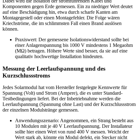
Dabei wird die Isolation der stromführenden Kabel und
Komponenten gegen Erde gemessen. Ein zu niedriger Wert deutet
auf eine Beschädigung hin, etwa durch scharfe Kanten am
Montagegestell oder einen Montagefehler. Die Folge wären
Kriechströme, die im schlimmsten Fall einen Brand auslösen
können.
Praxiswert: Der gemessene Isolationswiderstand sollte bei
einer Anlagenspannung bis 1000 V mindestens 1 Megaohm
(MΩ) betragen. Höhere Werte sind besser, da sie auf eine
qualitativ hochwertige Installation hindeuten.
Messung der Leerlaufspannung und des
Kurzschlussstroms
Jedes Solarmodul hat vom Hersteller festgelegte Kennwerte für
Spannung (Volt) und Strom (Ampere), die es unter Standard-
Testbedingungen liefert. Bei der Inbetriebnahme werden die
Leerlaufspannung (Spannung ohne Last) und der Kurzschlussstrom
der einzelnen Modulstränge gemessen.
Anwendungsszenario: Angenommen, ein Strang besteht aus
10 Modulen mit je 40 V Leerlaufspannung. Der Installateur
sollte hier einen Wert von rund 400 V messen. Weicht der
Wert stark ab, könnte ein Modul defekt, ein Stecker nicht