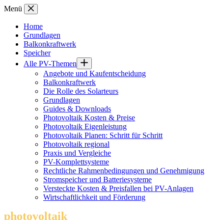
Zum
Menü
Inhalt
springen
Home
Grundlagen
Balkonkraftwerk
Speicher
Alle PV-Themen
Angebote und Kaufentscheidung
Balkonkraftwerk
Die Rolle des Solarteurs
Grundlagen
Guides & Downloads
Photovoltaik Kosten & Preise
Photovoltaik Eigenleistung
Photovoltaik Planen: Schritt für Schritt
Photovoltaik regional
Praxis und Vergleiche
PV-Komplettsysteme
Rechtliche Rahmenbedingungen und Genehmigung
Stromspeicher und Batteriesysteme
Versteckte Kosten & Preisfallen bei PV-Anlagen
Wirtschaftlichkeit und Förderung
photovoltaik
.info