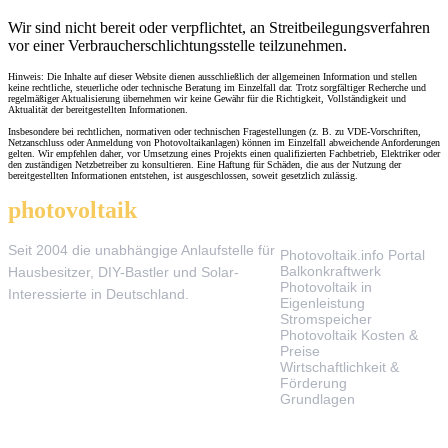
Wir sind nicht bereit oder verpflichtet, an Streitbeilegungsverfahren
vor einer Verbraucherschlichtungsstelle teilzunehmen.
Hinweis: Die Inhalte auf dieser Website dienen ausschließlich der allgemeinen Information und stellen
keine rechtliche, steuerliche oder technische Beratung im Einzelfall dar. Trotz sorgfältiger Recherche und
regelmäßiger Aktualisierung übernehmen wir keine Gewähr für die Richtigkeit, Vollständigkeit und
Aktualität der bereitgestellten Informationen.
Insbesondere bei rechtlichen, normativen oder technischen Fragestellungen (z. B. zu VDE-Vorschriften,
Netzanschluss oder Anmeldung von Photovoltaikanlagen) können im Einzelfall abweichende Anforderungen
gelten. Wir empfehlen daher, vor Umsetzung eines Projekts einen qualifizierten Fachbetrieb, Elektriker oder
den zuständigen Netzbetreiber zu konsultieren. Eine Haftung für Schäden, die aus der Nutzung der
bereitgestellten Informationen entstehen, ist ausgeschlossen, soweit gesetzlich zulässig.
photovoltaik
.info
THEMEN
Seit 2004 die unabhängige Anlaufstelle für
Photovoltaik.info Portal
Balkonkraftwerk
Hausbesitzer, DIY-Bastler und Solar-
Photovoltaik in
Interessierte in Deutschland.
Eigenleistung
Stromspeicher
Photovoltaik Kosten &
Preise
Wirtschaftlichkeit &
Förderung
Grundlagen
TOOLS & SERVICE
ÜBER UNS