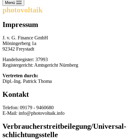
Keine
Menü
Ergebnisse
photovoltaik
.info
Impressum
J. v. G. Finance GmbH
Möningerberg 1a
92342 Freystadt
Handelsregister: 37993
Registergericht: Amtsgericht Nürnberg
Vertreten durch:
Dipl.-Ing. Patrick Thoma
Kontakt
Telefon: 09179 - 9460680
E-Mail: info@photovoltaik.info
Verbraucher­streit­beilegung/Universal­
schlichtungs­stelle