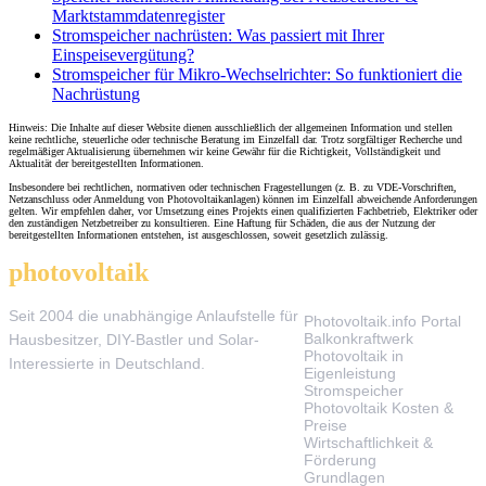
Marktstammdatenregister
Stromspeicher nachrüsten: Was passiert mit Ihrer
Einspeisevergütung?
Stromspeicher für Mikro-Wechselrichter: So funktioniert die
Nachrüstung
Hinweis: Die Inhalte auf dieser Website dienen ausschließlich der allgemeinen Information und stellen
keine rechtliche, steuerliche oder technische Beratung im Einzelfall dar. Trotz sorgfältiger Recherche und
regelmäßiger Aktualisierung übernehmen wir keine Gewähr für die Richtigkeit, Vollständigkeit und
Aktualität der bereitgestellten Informationen.
Insbesondere bei rechtlichen, normativen oder technischen Fragestellungen (z. B. zu VDE-Vorschriften,
Netzanschluss oder Anmeldung von Photovoltaikanlagen) können im Einzelfall abweichende Anforderungen
gelten. Wir empfehlen daher, vor Umsetzung eines Projekts einen qualifizierten Fachbetrieb, Elektriker oder
den zuständigen Netzbetreiber zu konsultieren. Eine Haftung für Schäden, die aus der Nutzung der
bereitgestellten Informationen entstehen, ist ausgeschlossen, soweit gesetzlich zulässig.
photovoltaik
.info
THEMEN
Seit 2004 die unabhängige Anlaufstelle für
Photovoltaik.info Portal
Balkonkraftwerk
Hausbesitzer, DIY-Bastler und Solar-
Photovoltaik in
Interessierte in Deutschland.
Eigenleistung
Stromspeicher
Photovoltaik Kosten &
Preise
Wirtschaftlichkeit &
Förderung
Grundlagen