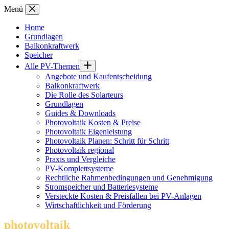
Zum
Menü
Inhalt
springen
Home
Grundlagen
Balkonkraftwerk
Speicher
Alle PV-Themen
Angebote und Kaufentscheidung
Balkonkraftwerk
Die Rolle des Solarteurs
Grundlagen
Guides & Downloads
Photovoltaik Kosten & Preise
Photovoltaik Eigenleistung
Photovoltaik Planen: Schritt für Schritt
Photovoltaik regional
Praxis und Vergleiche
PV-Komplettsysteme
Rechtliche Rahmenbedingungen und Genehmigung
Stromspeicher und Batteriesysteme
Versteckte Kosten & Preisfallen bei PV-Anlagen
Wirtschaftlichkeit und Förderung
photovoltaik
.info