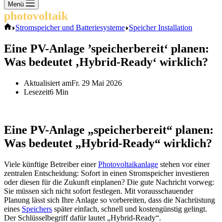
Keine
Menü
Ergebnisse
photovoltaik
.info
Start
Stromspeicher und Batteriesysteme
Speicher Installation
Eine PV-Anlage ’speicherbereit‘ planen:
Was bedeutet ‚Hybrid-Ready‘ wirklich?
Aktualisiert am
Fr. 29 Mai 2026
Lesezeit
6 Min
Eine PV-Anlage „speicherbereit“ planen:
Was bedeutet „Hybrid-Ready“ wirklich?
Viele künftige Betreiber einer
Photovoltaikanlage
stehen vor einer
zentralen Entscheidung: Sofort in einen Stromspeicher investieren
oder diesen für die Zukunft einplanen? Die gute Nachricht vorweg:
Sie müssen sich nicht sofort festlegen. Mit vorausschauender
Planung lässt sich Ihre Anlage so vorbereiten, dass die Nachrüstung
eines
Speichers
später einfach, schnell und kostengünstig gelingt.
Der Schlüsselbegriff dafür lautet „Hybrid-Ready“.