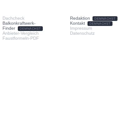
TOOLS & SERVICE
ÜBER UNS
Dachcheck
Redaktion
DEMNÄCHST
Balkonkraftwerk-
Kontakt
DEMNÄCHST
Finder
Impressum
DEMNÄCHST
Anbieter-Vergleich
Datenschutz
Faustformeln-PDF