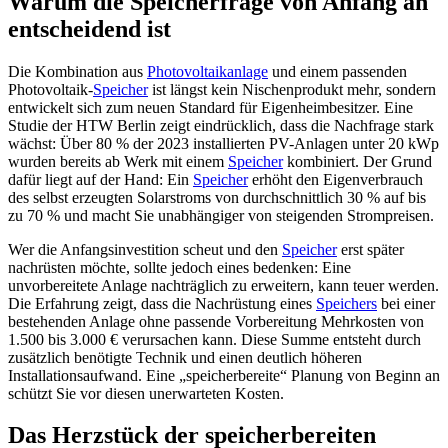
Warum die Speicherfrage von Anfang an
entscheidend ist
Die Kombination aus
Photovoltaikanlage
und einem passenden
Photovoltaik-
Speicher
ist längst kein Nischenprodukt mehr, sondern
entwickelt sich zum neuen Standard für Eigenheimbesitzer. Eine
Studie der HTW Berlin zeigt eindrücklich, dass die Nachfrage stark
wächst: Über 80 % der 2023 installierten PV-Anlagen unter 20 kWp
wurden bereits ab Werk mit einem
Speicher
kombiniert. Der Grund
dafür liegt auf der Hand: Ein
Speicher
erhöht den Eigenverbrauch
des selbst erzeugten Solarstroms von durchschnittlich 30 % auf bis
zu 70 % und macht Sie unabhängiger von steigenden Strompreisen.
Wer die Anfangsinvestition scheut und den
Speicher
erst später
nachrüsten möchte, sollte jedoch eines bedenken: Eine
unvorbereitete Anlage nachträglich zu erweitern, kann teuer werden.
Die Erfahrung zeigt, dass die Nachrüstung eines
Speichers
bei einer
bestehenden Anlage ohne passende Vorbereitung Mehrkosten von
1.500 bis 3.000 € verursachen kann. Diese Summe entsteht durch
zusätzlich benötigte Technik und einen deutlich höheren
Installationsaufwand. Eine „speicherbereite“ Planung von Beginn an
schützt Sie vor diesen unerwarteten Kosten.
Das Herzstück der speicherbereiten