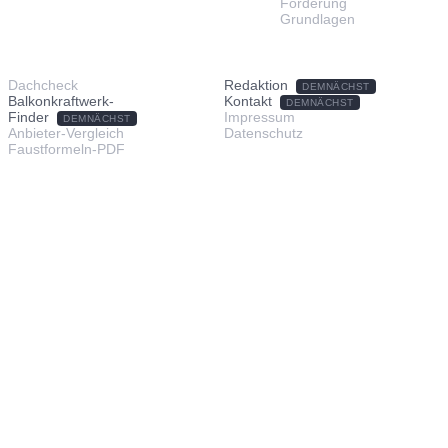
Förderung
Grundlagen
TOOLS & SERVICE
ÜBER UNS
Dachcheck
Redaktion
DEMNÄCHST
Balkonkraftwerk-
Kontakt
DEMNÄCHST
Finder
Impressum
DEMNÄCHST
Anbieter-Vergleich
Datenschutz
Faustformeln-PDF