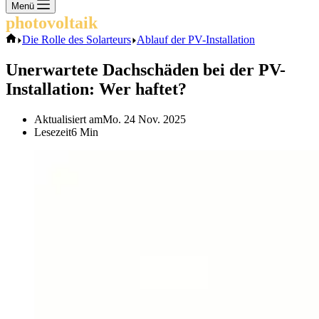
Keine
Menü
Ergebnisse
photovoltaik
.info
Start
Die Rolle des Solarteurs
Ablauf der PV-Installation
Unerwartete Dachschäden bei der PV-
Installation: Wer haftet?
Aktualisiert am
Mo. 24 Nov. 2025
Lesezeit
6 Min