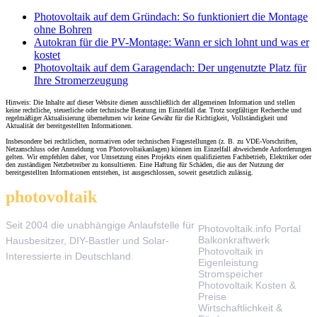
Photovoltaik auf dem Gründach: So funktioniert die Montage
ohne Bohren
Autokran für die PV-Montage: Wann er sich lohnt und was er
kostet
Photovoltaik auf dem Garagendach: Der ungenutzte Platz für
Ihre Stromerzeugung
Hinweis: Die Inhalte auf dieser Website dienen ausschließlich der allgemeinen Information und stellen
keine rechtliche, steuerliche oder technische Beratung im Einzelfall dar. Trotz sorgfältiger Recherche und
regelmäßiger Aktualisierung übernehmen wir keine Gewähr für die Richtigkeit, Vollständigkeit und
Aktualität der bereitgestellten Informationen.
Insbesondere bei rechtlichen, normativen oder technischen Fragestellungen (z. B. zu VDE-Vorschriften,
Netzanschluss oder Anmeldung von Photovoltaikanlagen) können im Einzelfall abweichende Anforderungen
gelten. Wir empfehlen daher, vor Umsetzung eines Projekts einen qualifizierten Fachbetrieb, Elektriker oder
den zuständigen Netzbetreiber zu konsultieren. Eine Haftung für Schäden, die aus der Nutzung der
bereitgestellten Informationen entstehen, ist ausgeschlossen, soweit gesetzlich zulässig.
photovoltaik
.info
THEMEN
Seit 2004 die unabhängige Anlaufstelle für
Photovoltaik.info Portal
Balkonkraftwerk
Hausbesitzer, DIY-Bastler und Solar-
Photovoltaik in
Interessierte in Deutschland.
Eigenleistung
Stromspeicher
Photovoltaik Kosten &
Preise
Wirtschaftlichkeit &