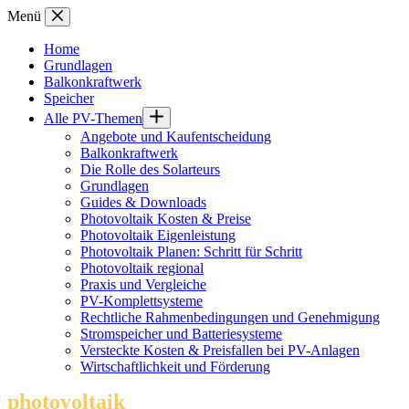
Zum
Menü
Inhalt
springen
Home
Grundlagen
Balkonkraftwerk
Speicher
Alle PV-Themen
Angebote und Kaufentscheidung
Balkonkraftwerk
Die Rolle des Solarteurs
Grundlagen
Guides & Downloads
Photovoltaik Kosten & Preise
Photovoltaik Eigenleistung
Photovoltaik Planen: Schritt für Schritt
Photovoltaik regional
Praxis und Vergleiche
PV-Komplettsysteme
Rechtliche Rahmenbedingungen und Genehmigung
Stromspeicher und Batteriesysteme
Versteckte Kosten & Preisfallen bei PV-Anlagen
Wirtschaftlichkeit und Förderung
photovoltaik
.info