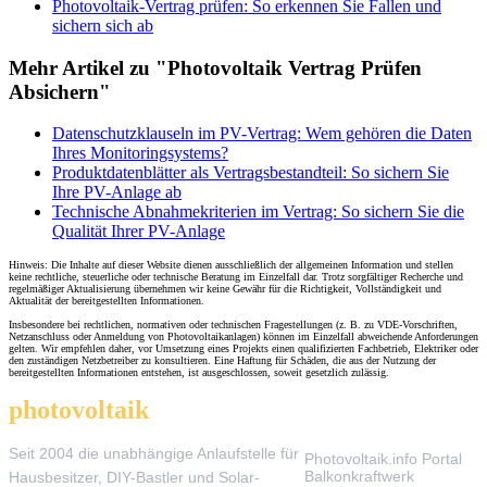
Photovoltaik-Vertrag prüfen: So erkennen Sie Fallen und
sichern sich ab
Mehr Artikel zu "Photovoltaik Vertrag Prüfen
Absichern"
Datenschutzklauseln im PV-Vertrag: Wem gehören die Daten
Ihres Monitoringsystems?
Produktdatenblätter als Vertragsbestandteil: So sichern Sie
Ihre PV-Anlage ab
Technische Abnahmekriterien im Vertrag: So sichern Sie die
Qualität Ihrer PV-Anlage
Hinweis: Die Inhalte auf dieser Website dienen ausschließlich der allgemeinen Information und stellen
keine rechtliche, steuerliche oder technische Beratung im Einzelfall dar. Trotz sorgfältiger Recherche und
regelmäßiger Aktualisierung übernehmen wir keine Gewähr für die Richtigkeit, Vollständigkeit und
Aktualität der bereitgestellten Informationen.
Insbesondere bei rechtlichen, normativen oder technischen Fragestellungen (z. B. zu VDE-Vorschriften,
Netzanschluss oder Anmeldung von Photovoltaikanlagen) können im Einzelfall abweichende Anforderungen
gelten. Wir empfehlen daher, vor Umsetzung eines Projekts einen qualifizierten Fachbetrieb, Elektriker oder
den zuständigen Netzbetreiber zu konsultieren. Eine Haftung für Schäden, die aus der Nutzung der
bereitgestellten Informationen entstehen, ist ausgeschlossen, soweit gesetzlich zulässig.
photovoltaik
.info
THEMEN
Seit 2004 die unabhängige Anlaufstelle für
Photovoltaik.info Portal
Balkonkraftwerk
Hausbesitzer, DIY-Bastler und Solar-