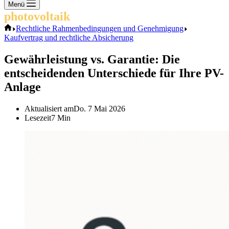
Keine
Menü
Ergebnisse
photovoltaik
.info
Start
Rechtliche Rahmenbedingungen und Genehmigung
Kaufvertrag und rechtliche Absicherung
Gewährleistung vs. Garantie: Die
entscheidenden Unterschiede für Ihre PV-
Anlage
Aktualisiert am
Do. 7 Mai 2026
Lesezeit
7 Min