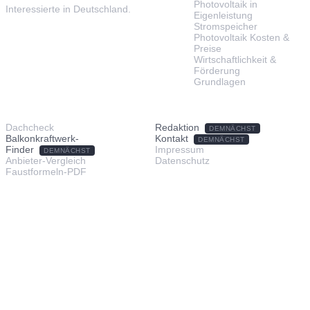
Photovoltaik in
Interessierte in Deutschland.
Eigenleistung
Stromspeicher
Photovoltaik Kosten &
Preise
Wirtschaftlichkeit &
Förderung
Grundlagen
TOOLS & SERVICE
ÜBER UNS
Dachcheck
Redaktion
DEMNÄCHST
Balkonkraftwerk-
Kontakt
DEMNÄCHST
Finder
Impressum
DEMNÄCHST
Anbieter-Vergleich
Datenschutz
Faustformeln-PDF