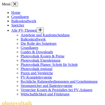
Zum
Menü
Inhalt
springen
Home
Grundlagen
Balkonkraftwerk
Speicher
Alle PV-Themen
Angebote und Kaufentscheidung
Balkonkraftwerk
Die Rolle des Solarteurs
Grundlagen
Guides & Downloads
Photovoltaik Kosten & Preise
Photovoltaik Eigenleistung
Photovoltaik Planen: Schritt für Schritt
Photovoltaik regional
Praxis und Vergleiche
PV-Komplettsysteme
Rechtliche Rahmenbedingungen und Genehmigung
Stromspeicher und Batteriesysteme
Versteckte Kosten & Preisfallen bei PV-Anlagen
Wirtschaftlichkeit und Förderung
photovoltaik
.info