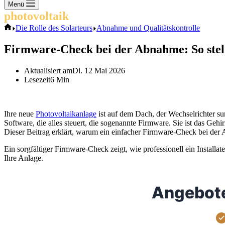
Keine
Menü
Ergebnisse
photovoltaik
.info
Start
Die Rolle des Solarteurs
Abnahme und Qualitätskontrolle
Firmware-Check bei der Abnahme: So stelle
Aktualisiert am
Di. 12 Mai 2026
Lesezeit
6 Min
Ihre neue
Photovoltaikanlage
ist auf dem Dach, der Wechselrichter su
Software, die alles steuert, die sogenannte Firmware. Sie ist das Geh
Dieser Beitrag erklärt, warum ein einfacher Firmware-Check bei der 
Ein sorgfältiger Firmware-Check zeigt, wie professionell ein Installat
Ihre Anlage.
Angebote