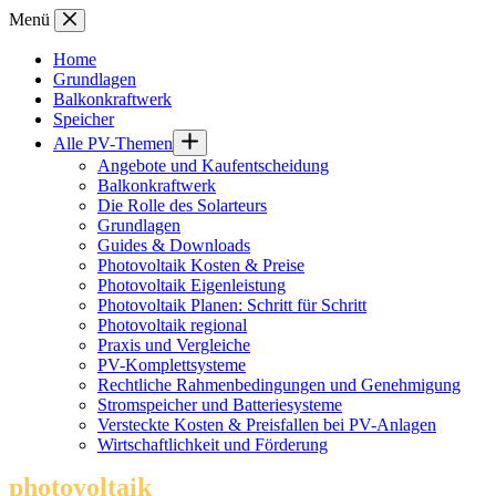
Zum
Menü
Inhalt
springen
Home
Grundlagen
Balkonkraftwerk
Speicher
Alle PV-Themen
Angebote und Kaufentscheidung
Balkonkraftwerk
Die Rolle des Solarteurs
Grundlagen
Guides & Downloads
Photovoltaik Kosten & Preise
Photovoltaik Eigenleistung
Photovoltaik Planen: Schritt für Schritt
Photovoltaik regional
Praxis und Vergleiche
PV-Komplettsysteme
Rechtliche Rahmenbedingungen und Genehmigung
Stromspeicher und Batteriesysteme
Versteckte Kosten & Preisfallen bei PV-Anlagen
Wirtschaftlichkeit und Förderung
photovoltaik
.info