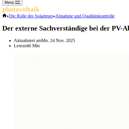
Keine
Menü
Ergebnisse
photovoltaik
.info
Start
Die Rolle des Solarteurs
Abnahme und Qualitätskontrolle
Der externe Sachverständige bei der PV-A
Aktualisiert am
Mo. 24 Nov. 2025
Lesezeit
6 Min