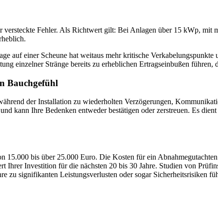
für versteckte Fehler. Als Richtwert gilt: Bei Anlagen über 15 kWp, mi
heblich.
lage auf einer Scheune hat weitaus mehr kritische Verkabelungspunkte u
tung einzelner Stränge bereits zu erheblichen Ertragseinbußen führen, d
en Bauchgefühl
s während der Installation zu wiederholten Verzögerungen, Kommunikat
 und kann Ihre Bedenken entweder bestätigen oder zerstreuen. Es dient 
n von 15.000 bis über 25.000 Euro. Die Kosten für ein Abnahmegutachte
t Ihrer Investition für die nächsten 20 bis 30 Jahre. Studien von Prüf
e zu signifikanten Leistungsverlusten oder sogar Sicherheitsrisiken f