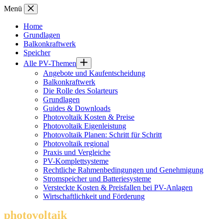
Zum
Menü
Inhalt
springen
Home
Grundlagen
Balkonkraftwerk
Speicher
Alle PV-Themen
Angebote und Kaufentscheidung
Balkonkraftwerk
Die Rolle des Solarteurs
Grundlagen
Guides & Downloads
Photovoltaik Kosten & Preise
Photovoltaik Eigenleistung
Photovoltaik Planen: Schritt für Schritt
Photovoltaik regional
Praxis und Vergleiche
PV-Komplettsysteme
Rechtliche Rahmenbedingungen und Genehmigung
Stromspeicher und Batteriesysteme
Versteckte Kosten & Preisfallen bei PV-Anlagen
Wirtschaftlichkeit und Förderung
photovoltaik
.info