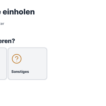
 einholen
ter
eren?
Sonstiges