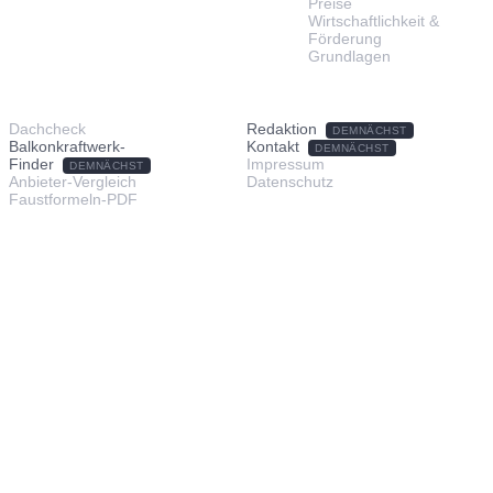
Preise
Wirtschaftlichkeit &
Förderung
Grundlagen
TOOLS & SERVICE
ÜBER UNS
Dachcheck
Redaktion
DEMNÄCHST
Balkonkraftwerk-
Kontakt
DEMNÄCHST
Finder
Impressum
DEMNÄCHST
Anbieter-Vergleich
Datenschutz
Faustformeln-PDF