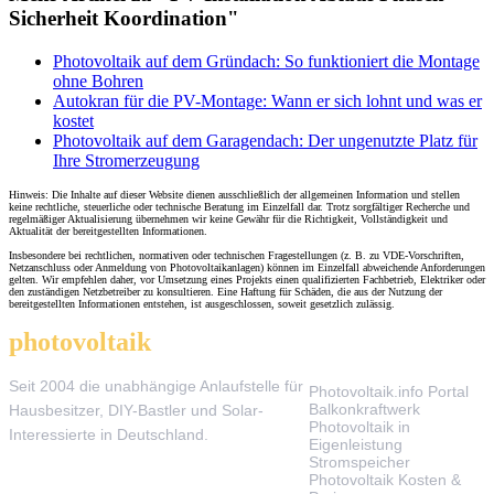
Sicherheit Koordination"
Photovoltaik auf dem Gründach: So funktioniert die Montage
ohne Bohren
Autokran für die PV-Montage: Wann er sich lohnt und was er
kostet
Photovoltaik auf dem Garagendach: Der ungenutzte Platz für
Ihre Stromerzeugung
Hinweis: Die Inhalte auf dieser Website dienen ausschließlich der allgemeinen Information und stellen
keine rechtliche, steuerliche oder technische Beratung im Einzelfall dar. Trotz sorgfältiger Recherche und
regelmäßiger Aktualisierung übernehmen wir keine Gewähr für die Richtigkeit, Vollständigkeit und
Aktualität der bereitgestellten Informationen.
Insbesondere bei rechtlichen, normativen oder technischen Fragestellungen (z. B. zu VDE-Vorschriften,
Netzanschluss oder Anmeldung von Photovoltaikanlagen) können im Einzelfall abweichende Anforderungen
gelten. Wir empfehlen daher, vor Umsetzung eines Projekts einen qualifizierten Fachbetrieb, Elektriker oder
den zuständigen Netzbetreiber zu konsultieren. Eine Haftung für Schäden, die aus der Nutzung der
bereitgestellten Informationen entstehen, ist ausgeschlossen, soweit gesetzlich zulässig.
photovoltaik
.info
THEMEN
Seit 2004 die unabhängige Anlaufstelle für
Photovoltaik.info Portal
Balkonkraftwerk
Hausbesitzer, DIY-Bastler und Solar-
Photovoltaik in
Interessierte in Deutschland.
Eigenleistung
Stromspeicher
Photovoltaik Kosten &