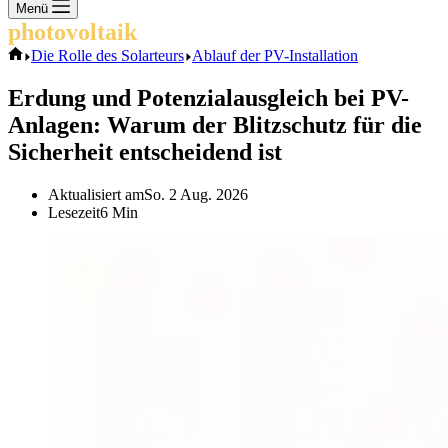
Keine
Menü
Ergebnisse
photovoltaik
.info
Start
Die Rolle des Solarteurs
Ablauf der PV-Installation
Erdung und Potenzialausgleich bei PV-
Anlagen: Warum der Blitzschutz für die
Sicherheit entscheidend ist
Aktualisiert am
So. 2 Aug. 2026
Lesezeit
6 Min