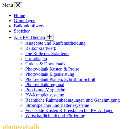
Zum
Menü
Inhalt
springen
Home
Grundlagen
Balkonkraftwerk
Speicher
Alle PV-Themen
Angebote und Kaufentscheidung
Balkonkraftwerk
Die Rolle des Solarteurs
Grundlagen
Guides & Downloads
Photovoltaik Kosten & Preise
Photovoltaik Eigenleistung
Photovoltaik Planen: Schritt für Schritt
Photovoltaik regional
Praxis und Vergleiche
PV-Komplettsysteme
Rechtliche Rahmenbedingungen und Genehmigung
Stromspeicher und Batteriesysteme
Versteckte Kosten & Preisfallen bei PV-Anlagen
Wirtschaftlichkeit und Förderung
photovoltaik
.info