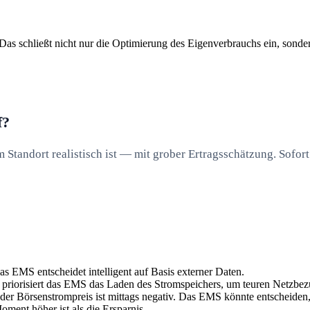
n. Das schließt nicht nur die Optimierung des Eigenverbrauchs ein, so
f?
Standort realistisch ist — mit grober Ertragsschätzung. Sofort
s EMS entscheidet intelligent auf Basis externer Daten.
t, priorisiert das EMS das Laden des Stromspeichers, um teuren Netzb
 der Börsenstrompreis ist mittags negativ. Das EMS könnte entscheide
oment höher ist als die Ersparnis.