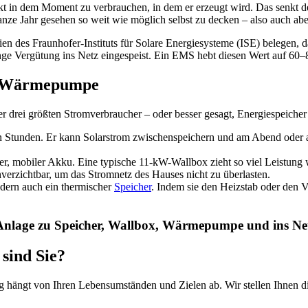
ekt in dem Moment zu verbrauchen, in dem er erzeugt wird. Das senkt
anze Jahr gesehen so weit wie möglich selbst zu decken – also auch ab
dien des Fraunhofer-Instituts für Solare Energiesysteme (ISE) belegen, 
ringe Vergütung ins Netz eingespeist. Ein EMS hebt diesen Wert auf 60–
nd Wärmepumpe
er drei größten Stromverbraucher – oder besser gesagt, Energiespeicher
en Stunden. Er kann Solarstrom zwischenspeichern und am Abend oder am
er, mobiler Akku. Eine typische 11-kW-Wallbox zieht so viel Leistung w
erzichtbar, um das Stromnetz des Hauses nicht zu überlasten.
ndern auch ein thermischer
Speicher
. Indem sie den Heizstab oder den V
nlage zu Speicher, Wallbox, Wärmepumpe und ins Netz 
 sind Sie?
ung hängt von Ihren Lebensumständen und Zielen ab. Wir stellen Ihnen di