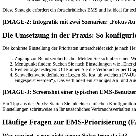
Diese Strategie erfordert ein fortschrittliches EMS und ist ideal für t
[IMAGE-2: Infografik mit zwei Szenarien: ‚Fokus Au
Die Umsetzung in der Praxis: So konfigur
Die konkrete Einstellung der Prioritäten unterscheidet sich je nach H
Zugang zur Benutzeroberfläche: Melden Sie sich über einen W
Menüpunkt finden: Suchen Sie nach Einstellungen wie „Energi
Reihenfolge festlegen: Oft können Sie die Verbraucher per Drag
Schwellenwerte definieren: Legen Sie fest, ab welchem PV-Übe
eingespeist werden“). Das verhindert ein ständiges An- und A
[IMAGE-3: Screenshot einer typischen EMS-Benutzerobe
Ein Tipp aus der Praxis: Starten Sie mit einer einfachen Konfiguratio
Einstellungen schrittweise an Ihr tatsächliches Verbrauchsverhalten an
Häufige Fragen zur EMS-Priorisierung (
Was passiert, wenn nicht genug Solarstrom da ist?