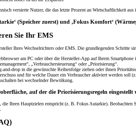
echnisch versierte Nutzer, die das letzte Prozent an Wirtschaftlichkeit a
tarkie‘ (Speicher zuerst) und ‚Fokus Komfort‘ (Wärme
ieren Sie Ihr EMS
ersteller Ihres Wechselrichters oder EMS. Die grundlegenden Schritte si
ebbrowser am PC oder über die Hersteller-App auf Ihrem Smartphone 
emanagement“, „Verbrauchersteuerung“ oder „Priorisierung“.
-and-drop in die gewünschte Reihenfolge ziehen oder ihnen Prioritätsst
rschuss und für welche Dauer ein Verbraucher aktiviert werden soll 
usschalten bei wechselnder Bewölkung.
rfläche, auf der die Priorisierungsregeln eingestellt 
n, die Ihren Hauptzielen entspricht (z. B. Fokus Autarkie). Beobachten
.
FAQ)