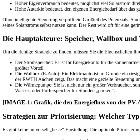
Hoher Eigenverbrauch bedeutet, möglichst viel Solarstrom dir
Hohe Autarkie bedeutet, den eigenen Energiebedarf über das g
Ohne intelligente Steuerung verpufft ein Großteil des Potenzials. Stu
seines Solarstroms selbst nutzen kann. Der Rest wird oft für eine ge
Die Hauptakteure: Speicher, Wallbox u
Um die richtige Strategie zu finden, müssen Sie die Eigenschaften Ihr
Der Stromspeicher: Er ist Ihr Energiekonto für die sonnenarm
größter Vorteil.
Die Wallbox (E-Auto): Ein Elektroauto ist im Grunde ein riesig
der RWTH Aachen zeigt. Das macht eine gezielte Steuerung unv
Die Wärmepumpe: Sie ist nicht nur ein großer Verbraucher, so
Wasser- oder Pufferspeicher für Stunden „parken“.
[IMAGE-1: Grafik, die den Energiefluss von der PV-A
Strategien zur Priorisierung: Welcher Typ
Es gibt keine universell „beste“ Einstellung. Die optimale Priorisier