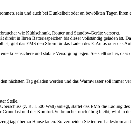
romnetz sein und auch bei Dunkelheit oder an bewölkten Tagen Ihren eig
rbraucher wie Kühlschrank, Router und Standby-Geräte versorgt.
t direkt in Ihren Batteriespeicher, bis dieser vollständig geladen ist. D
ll ist, gibt das EMS den Strom für das Laden des E-Autos oder das Auf
ne krisensichere und stabile Versorgung legen. Sie stellt sicher, dass d
ür den nächsten Tag geladen werden und das Warmwasser soll immer verfü
ter Stelle.
Überschuss (z. B. 1.500 Watt) anliegt, startet das EMS die Ladung d
 Grundlast und der Komfort-Verbraucher noch übrig bleibt, wird in den
ahrzeug tagsüber zu Hause laden. So vermeiden Sie teuren Ladestrom an ö