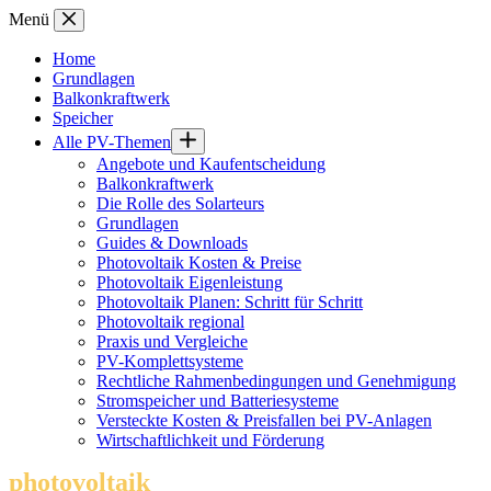
Zum
Menü
Inhalt
springen
Home
Grundlagen
Balkonkraftwerk
Speicher
Alle PV-Themen
Angebote und Kaufentscheidung
Balkonkraftwerk
Die Rolle des Solarteurs
Grundlagen
Guides & Downloads
Photovoltaik Kosten & Preise
Photovoltaik Eigenleistung
Photovoltaik Planen: Schritt für Schritt
Photovoltaik regional
Praxis und Vergleiche
PV-Komplettsysteme
Rechtliche Rahmenbedingungen und Genehmigung
Stromspeicher und Batteriesysteme
Versteckte Kosten & Preisfallen bei PV-Anlagen
Wirtschaftlichkeit und Förderung
photovoltaik
.info