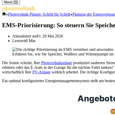
Keine
Menü
Ergebnisse
photovoltaik
.info
Start
Photovoltaik Planen: Schritt für Schritt
Planung der Eigenverbrauc
EMS-Priorisierung: So steuern Sie Speic
Aktualisiert am
Fr. 29 Mai 2026
Lesezeit
8 Min
Erfahren Sie, wie Sie Speicher, Wallbox und Wärmepumpe im E
Die Sonne scheint, Ihre
Photovoltaikanlage
produziert sauberen Stro
erhitzen oder das E-Auto in der Garage für die nächste Fahrt tanken?
wirtschaftlich Ihre
PV-Anlage
wirklich arbeitet. Die richtige Konfigu
Ein optimal konfiguriertes Energiemanagementsystem stellt am besten 
Angebote