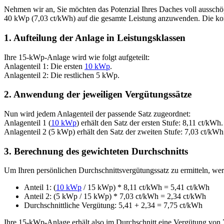
Nehmen wir an, Sie möchten das Potenzial Ihres Daches voll ausschöp
40 kWp (7,03 ct/kWh) auf die gesamte Leistung anzuwenden. Die korre
1. Aufteilung der Anlage in Leistungsklassen
Ihre 15-kWp-Anlage wird wie folgt aufgeteilt:
Anlagenteil 1: Die ersten
10 kWp
.
Anlagenteil 2: Die restlichen 5 kWp.
2. Anwendung der jeweiligen Vergütungssätze
Nun wird jedem Anlagenteil der passende Satz zugeordnet:
Anlagenteil 1 (
10 kWp
) erhält den Satz der ersten Stufe: 8,11 ct/kWh.
Anlagenteil 2 (5 kWp) erhält den Satz der zweiten Stufe: 7,03 ct/kWh
3. Berechnung des gewichteten Durchschnitts
Um Ihren persönlichen Durchschnittsvergütungssatz zu ermitteln, werd
Anteil 1: (
10 kWp
/ 15 kWp) * 8,11 ct/kWh = 5,41 ct/kWh
Anteil 2: (5 kWp / 15 kWp) * 7,03 ct/kWh = 2,34 ct/kWh
Durchschnittliche Vergütung: 5,41 + 2,34 = 7,75 ct/kWh
Ihre 15-kWp-Anlage erhält also im Durchschnitt eine Vergütung von 7