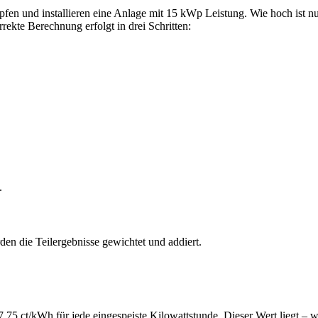
fen und installieren eine Anlage mit 15 kWp Leistung. Wie hoch ist nu
kte Berechnung erfolgt in drei Schritten:
.
en die Teilergebnisse gewichtet und addiert.
,75 ct/kWh für jede eingespeiste Kilowattstunde. Dieser Wert liegt – 