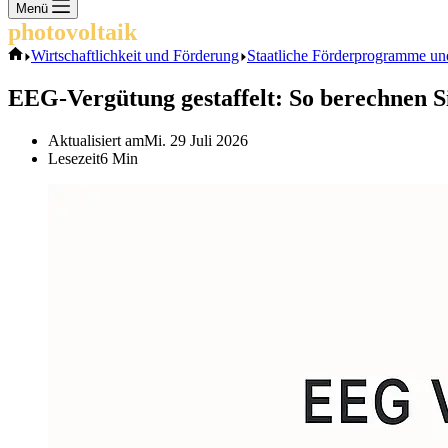
Keine
Menü
Ergebnisse
photovoltaik
.info
Start
Wirtschaftlichkeit und Förderung
Staatliche Förderprogramme un
EEG-Vergütung gestaffelt: So berechnen S
Aktualisiert am
Mi. 29 Juli 2026
Lesezeit
6 Min