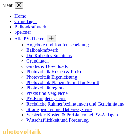
Zum
Menü
Inhalt
springen
Home
Grundlagen
Balkonkraftwerk
Speicher
Alle PV-Themen
Angebote und Kaufentscheidung
Balkonkraftwerk
Die Rolle des Solarteurs
Grundlagen
Guides & Downloads
Photovoltaik Kosten & Preise
Photovoltaik Eigenleistung
Photovoltaik Planen: Schritt für Schritt
Photovoltaik regional
Praxis und Vergleiche
PV-Komplettsysteme
Rechtliche Rahmenbedingungen und Genehmigung
Stromspeicher und Batteriesysteme
Versteckte Kosten & Preisfallen bei PV-Anlagen
Wirtschaftlichkeit und Förderung
photovoltaik
.info