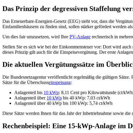
Das Prinzip der degressiven Staffelung ver
Das Erneuerbare-Energien-Gesetz (EEG) sieht vor, dass die Vergütung 
Einfamilienhäusern zu finden sind, sollen stärker gefördert werden a
Um dies fair umzusetzen, wird Ihre
PV-Anlage
rechnerisch in mehrere 
Stellen Sie es sich wie bei der Einkommensteuer vor: Dort wird auch 
dieses Prinzip gilt auch für die Einspeisevergütung. Der erste Anlagen
Die aktuellen Vergütungssätze im Überbli
Die Bundesnetzagentur veröffentlicht regelmäßig die gültigen Sätze. F
Sätze für die Überschuss
einspeisung
:
Anlagenteil bis
10 kWp
: 8,11 Cent pro Kilowattstunde (ct/kWh
Anlagenteil über
10 kWp
bis 40 kWp: 7,03 ct/kWh
Anlagenteil über 40 kWp bis 100 kWp: 5,74 ct/kWh
Diese Sätze werden Ihnen für das Jahr der Inbetriebnahme sowie die dar
Rechenbeispiel: Eine 15-kWp-Anlage im De