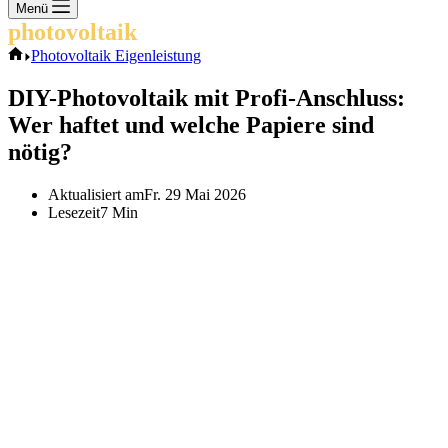
Keine
Menü
Ergebnisse
photovoltaik
.info
Start
Photovoltaik Eigenleistung
DIY-Photovoltaik mit Profi-Anschluss:
Wer haftet und welche Papiere sind
nötig?
Aktualisiert am
Fr. 29 Mai 2026
Lesezeit
7 Min