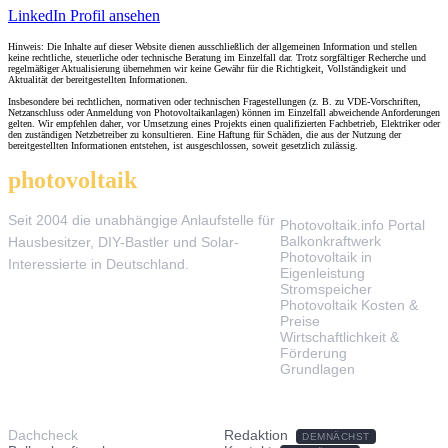
LinkedIn Profil ansehen
Hinweis: Die Inhalte auf dieser Website dienen ausschließlich der allgemeinen Information und stellen
keine rechtliche, steuerliche oder technische Beratung im Einzelfall dar. Trotz sorgfältiger Recherche und
regelmäßiger Aktualisierung übernehmen wir keine Gewähr für die Richtigkeit, Vollständigkeit und
Aktualität der bereitgestellten Informationen.
Insbesondere bei rechtlichen, normativen oder technischen Fragestellungen (z. B. zu VDE-Vorschriften,
Netzanschluss oder Anmeldung von Photovoltaikanlagen) können im Einzelfall abweichende Anforderungen
gelten. Wir empfehlen daher, vor Umsetzung eines Projekts einen qualifizierten Fachbetrieb, Elektriker oder
den zuständigen Netzbetreiber zu konsultieren. Eine Haftung für Schäden, die aus der Nutzung der
bereitgestellten Informationen entstehen, ist ausgeschlossen, soweit gesetzlich zulässig.
photovoltaik
.info
THEMEN
Seit 2004 die unabhängige Anlaufstelle für
Photovoltaik.info Portal
Balkonkraftwerk
Hausbesitzer, DIY-Bastler und Solar-
Photovoltaik in
Interessierte in Deutschland.
Eigenleistung
Stromspeicher
Photovoltaik Kosten &
Preise
Wirtschaftlichkeit &
Förderung
Grundlagen
TOOLS & SERVICE
ÜBER UNS
Dachcheck
Redaktion
DEMNÄCHST