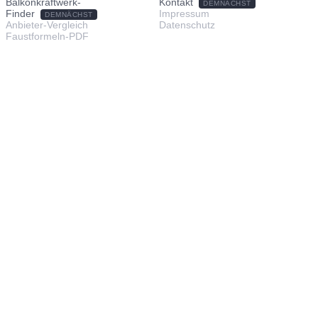
Balkonkraftwerk-
Kontakt
DEMNÄCHST
Finder
Impressum
DEMNÄCHST
Anbieter-Vergleich
Datenschutz
Faustformeln-PDF