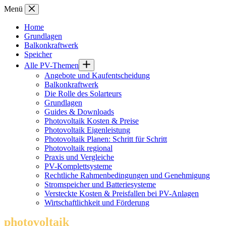
Zum
Menü
Inhalt
springen
Home
Grundlagen
Balkonkraftwerk
Speicher
Alle PV-Themen
Angebote und Kaufentscheidung
Balkonkraftwerk
Die Rolle des Solarteurs
Grundlagen
Guides & Downloads
Photovoltaik Kosten & Preise
Photovoltaik Eigenleistung
Photovoltaik Planen: Schritt für Schritt
Photovoltaik regional
Praxis und Vergleiche
PV-Komplettsysteme
Rechtliche Rahmenbedingungen und Genehmigung
Stromspeicher und Batteriesysteme
Versteckte Kosten & Preisfallen bei PV-Anlagen
Wirtschaftlichkeit und Förderung
photovoltaik
.info