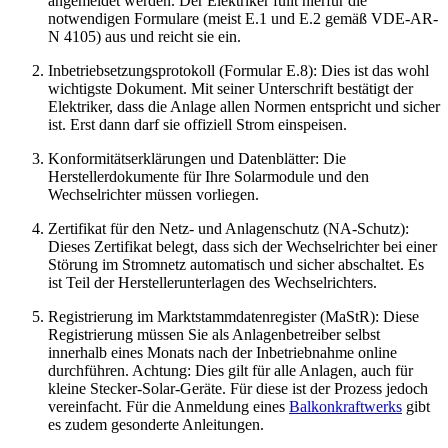
angemeldet werden. Der Elektriker füllt hierfür die
notwendigen Formulare (meist E.1 und E.2 gemäß VDE-AR-
N 4105) aus und reicht sie ein.
Inbetriebsetzungsprotokoll (Formular E.8): Dies ist das wohl
wichtigste Dokument. Mit seiner Unterschrift bestätigt der
Elektriker, dass die Anlage allen Normen entspricht und sicher
ist. Erst dann darf sie offiziell Strom einspeisen.
Konformitätserklärungen und Datenblätter: Die
Herstellerdokumente für Ihre Solarmodule und den
Wechselrichter müssen vorliegen.
Zertifikat für den Netz- und Anlagenschutz (NA-Schutz):
Dieses Zertifikat belegt, dass sich der Wechselrichter bei einer
Störung im Stromnetz automatisch und sicher abschaltet. Es
ist Teil der Herstellerunterlagen des Wechselrichters.
Registrierung im Marktstammdatenregister (MaStR): Diese
Registrierung müssen Sie als Anlagenbetreiber selbst
innerhalb eines Monats nach der Inbetriebnahme online
durchführen. Achtung: Dies gilt für alle Anlagen, auch für
kleine Stecker-Solar-Geräte. Für diese ist der Prozess jedoch
vereinfacht. Für die Anmeldung eines
Balkonkraftwerks
gibt
es zudem gesonderte Anleitungen.