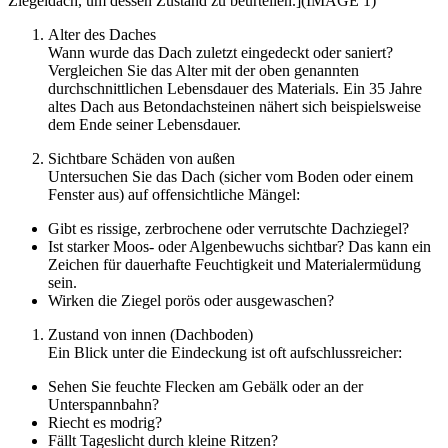
Ziegeldach, um dessen Zustand zu beurteilen.](IMAGE 1)
Alter des Daches
Wann wurde das Dach zuletzt eingedeckt oder saniert?
Vergleichen Sie das Alter mit der oben genannten
durchschnittlichen Lebensdauer des Materials. Ein 35 Jahre
altes Dach aus Betondachsteinen nähert sich beispielsweise
dem Ende seiner Lebensdauer.
Sichtbare Schäden von außen
Untersuchen Sie das Dach (sicher vom Boden oder einem
Fenster aus) auf offensichtliche Mängel:
Gibt es rissige, zerbrochene oder verrutschte Dachziegel?
Ist starker Moos- oder Algenbewuchs sichtbar? Das kann ein
Zeichen für dauerhafte Feuchtigkeit und Materialermüdung
sein.
Wirken die Ziegel porös oder ausgewaschen?
Zustand von innen (Dachboden)
Ein Blick unter die Eindeckung ist oft aufschlussreicher:
Sehen Sie feuchte Flecken am Gebälk oder an der
Unterspannbahn?
Riecht es modrig?
Fällt Tageslicht durch kleine Ritzen?