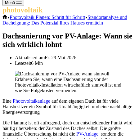
Keine
Menü
Ergebnisse
photovoltaik
.info
Start
Photovoltaik Planen: Schritt für Schritt
Standortanalyse und
Dacheignung: Das Potenzial Ihres Hauses ermitteln
Dachsanierung vor PV-Anlage: Wann sie
sich wirklich lohnt
Aktualisiert am
Fr. 29 Mai 2026
Lesezeit
6 Min
Erfahren Sie, wann eine Dachsanierung vor der
Photovoltaik-Installation wirtschaftlich sinnvoll ist und
wie Sie Folgekosten vermeiden.
Eine
Photovoltaikanlage
auf dem eigenen Dach ist für viele
Hausbesitzer ein Symbol für Unabhängigkeit und eine nachhaltige
Energieversorgung
Die Planung ist oft aufregend, doch ein entscheidender Punkt wird
häufig übersehen: der Zustand des Daches selbst. Die größte
finanzielle Überraschung ist nicht die
PV-Anlage
, sondern die