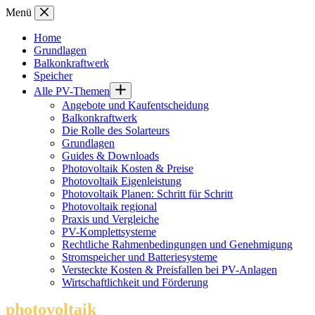
Zum
Menü
Inhalt
springen
Home
Grundlagen
Balkonkraftwerk
Speicher
Alle PV-Themen
Angebote und Kaufentscheidung
Balkonkraftwerk
Die Rolle des Solarteurs
Grundlagen
Guides & Downloads
Photovoltaik Kosten & Preise
Photovoltaik Eigenleistung
Photovoltaik Planen: Schritt für Schritt
Photovoltaik regional
Praxis und Vergleiche
PV-Komplettsysteme
Rechtliche Rahmenbedingungen und Genehmigung
Stromspeicher und Batteriesysteme
Versteckte Kosten & Preisfallen bei PV-Anlagen
Wirtschaftlichkeit und Förderung
photovoltaik
.info