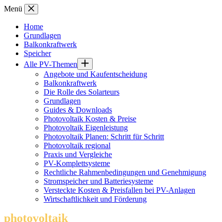
Zum
Menü
Inhalt
springen
Home
Grundlagen
Balkonkraftwerk
Speicher
Alle PV-Themen
Angebote und Kaufentscheidung
Balkonkraftwerk
Die Rolle des Solarteurs
Grundlagen
Guides & Downloads
Photovoltaik Kosten & Preise
Photovoltaik Eigenleistung
Photovoltaik Planen: Schritt für Schritt
Photovoltaik regional
Praxis und Vergleiche
PV-Komplettsysteme
Rechtliche Rahmenbedingungen und Genehmigung
Stromspeicher und Batteriesysteme
Versteckte Kosten & Preisfallen bei PV-Anlagen
Wirtschaftlichkeit und Förderung
photovoltaik
.info