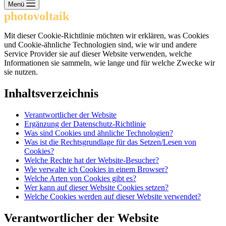
Keine
Menü
Ergebnisse
photovoltaik
.info
Mit dieser Cookie-Richtlinie möchten wir erklären, was Cookies
und Cookie-ähnliche Technologien sind, wie wir und andere
Service Provider sie auf dieser Website verwenden, welche
Informationen sie sammeln, wie lange und für welche Zwecke wir
sie nutzen.
Inhaltsverzeichnis
Verantwortlicher der Website
Ergänzung der Datenschutz-Richtlinie
Was sind Cookies und ähnliche Technologien?
Was ist die Rechtsgrundlage für das Setzen/Lesen von
Cookies?
Welche Rechte hat der Website-Besucher?
Wie verwalte ich Cookies in einem Browser?
Welche Arten von Cookies gibt es?
Wer kann auf dieser Website Cookies setzen?
Welche Cookies werden auf dieser Website verwendet?
Verantwortlicher der Website