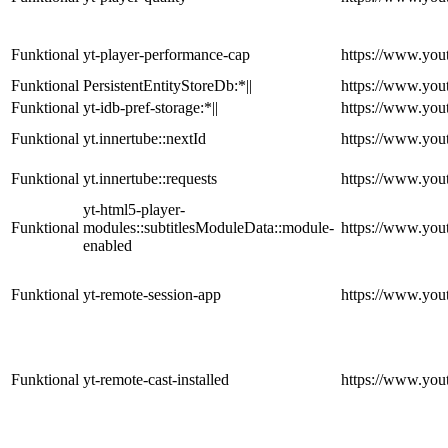
Funktional
yt-player-performance-cap
https://www.you
Funktional
PersistentEntityStoreDb:*||
https://www.you
Funktional
yt-idb-pref-storage:*||
https://www.you
Funktional
yt.innertube::nextId
https://www.you
Funktional
yt.innertube::requests
https://www.you
yt-html5-player-
Funktional
modules::subtitlesModuleData::module-
https://www.you
enabled
Funktional
yt-remote-session-app
https://www.you
Funktional
yt-remote-cast-installed
https://www.you