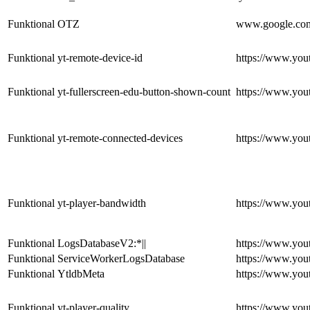
Funktional
OTZ
www.google.co
Funktional
yt-remote-device-id
https://www.you
Funktional
yt-fullerscreen-edu-button-shown-count
https://www.you
Funktional
yt-remote-connected-devices
https://www.you
Funktional
yt-player-bandwidth
https://www.you
Funktional
LogsDatabaseV2:*||
https://www.you
Funktional
ServiceWorkerLogsDatabase
https://www.you
Funktional
YtldbMeta
https://www.you
Funktional
yt-player-quality
https://www.you