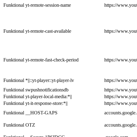
Funktional
yt-remote-session-name
https://www.you
Funktional
yt-remote-cast-available
https://www.you
Funktional
yt-remote-fast-check-period
https://www.you
Funktional
*||::yt-player::yt-player-lv
https://www.you
Funktional
swpushnotificationsdb
https://www.you
Funktional
yt-player-local-media:*||
https://www.you
Funktional
yt-it-response-store:*||
https://www.you
Funktional
__HOST-GAPS
accounts.google
Funktional
OTZ
accounts.google