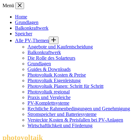
Zum
Menü
Inhalt
springen
Home
Grundlagen
Balkonkraftwerk
Speicher
Alle PV-Themen
Angebote und Kaufentscheidung
Balkonkraftwerk
Die Rolle des Solarteurs
Grundlagen
Guides & Downloads
Photovoltaik Kosten & Preise
Photovoltaik Eigenleistung
Photovoltaik Planen: Schritt für Schritt
Photovoltaik regional
Praxis und Vergleiche
PV-Komplettsysteme
Rechtliche Rahmenbedingungen und Genehmigung
Stromspeicher und Batteriesysteme
Versteckte Kosten & Preisfallen bei PV-Anlagen
Wirtschaftlichkeit und Förderung
photovoltaik
.info