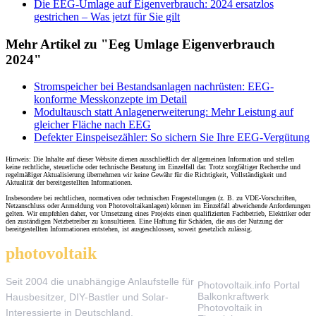
Die EEG-Umlage auf Eigenverbrauch: 2024 ersatzlos
gestrichen – Was jetzt für Sie gilt
Mehr Artikel zu "Eeg Umlage Eigenverbrauch
2024"
Stromspeicher bei Bestandsanlagen nachrüsten: EEG-
konforme Messkonzepte im Detail
Modultausch statt Anlagenerweiterung: Mehr Leistung auf
gleicher Fläche nach EEG
Defekter Einspeisezähler: So sichern Sie Ihre EEG-Vergütung
Hinweis: Die Inhalte auf dieser Website dienen ausschließlich der allgemeinen Information und stellen
keine rechtliche, steuerliche oder technische Beratung im Einzelfall dar. Trotz sorgfältiger Recherche und
regelmäßiger Aktualisierung übernehmen wir keine Gewähr für die Richtigkeit, Vollständigkeit und
Aktualität der bereitgestellten Informationen.
Insbesondere bei rechtlichen, normativen oder technischen Fragestellungen (z. B. zu VDE-Vorschriften,
Netzanschluss oder Anmeldung von Photovoltaikanlagen) können im Einzelfall abweichende Anforderungen
gelten. Wir empfehlen daher, vor Umsetzung eines Projekts einen qualifizierten Fachbetrieb, Elektriker oder
den zuständigen Netzbetreiber zu konsultieren. Eine Haftung für Schäden, die aus der Nutzung der
bereitgestellten Informationen entstehen, ist ausgeschlossen, soweit gesetzlich zulässig.
photovoltaik
.info
THEMEN
Seit 2004 die unabhängige Anlaufstelle für
Photovoltaik.info Portal
Balkonkraftwerk
Hausbesitzer, DIY-Bastler und Solar-
Photovoltaik in
Interessierte in Deutschland.