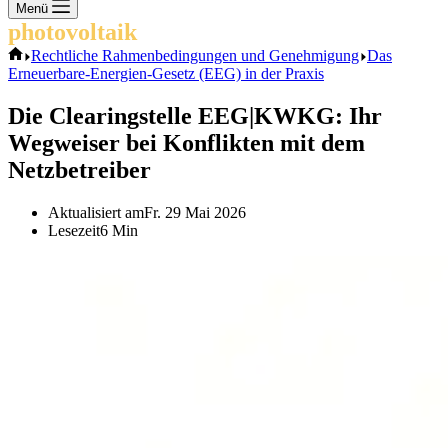
Keine
Menü
Ergebnisse
photovoltaik
.info
Start
Rechtliche Rahmenbedingungen und Genehmigung
Das
Erneuerbare-Energien-Gesetz (EEG) in der Praxis
Die Clearingstelle EEG|KWKG: Ihr
Wegweiser bei Konflikten mit dem
Netzbetreiber
Aktualisiert am
Fr. 29 Mai 2026
Lesezeit
6 Min