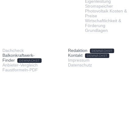
Eigenleistung
Stromspeicher
Photovoltaik Kosten &
Preise
Wirtschaftlichkeit &
Förderung
Grundlagen
TOOLS & SERVICE
ÜBER UNS
Dachcheck
Redaktion
DEMNÄCHST
Balkonkraftwerk-
Kontakt
DEMNÄCHST
Finder
Impressum
DEMNÄCHST
Anbieter-Vergleich
Datenschutz
Faustformeln-PDF