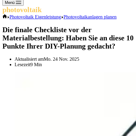
Keine
Menü
Ergebnisse
photovoltaik
.info
Start
Photovoltaik Eigenleistung
Photovoltaikanlagen planen
Die finale Checkliste vor der
Materialbestellung: Haben Sie an diese 10
Punkte Ihrer DIY-Planung gedacht?
Aktualisiert am
Mo. 24 Nov. 2025
Lesezeit
9 Min