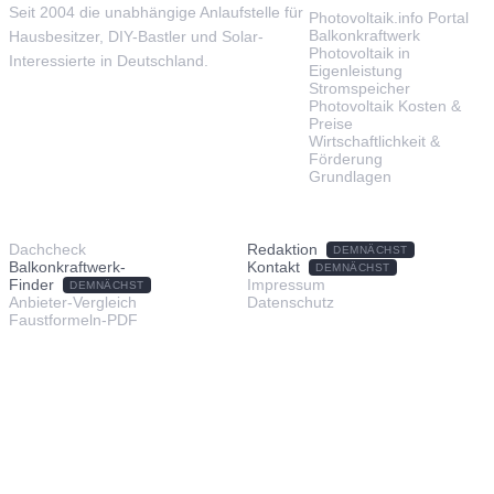
Seit 2004 die unabhängige Anlaufstelle für
Photovoltaik.info Portal
Balkonkraftwerk
Hausbesitzer, DIY-Bastler und Solar-
Photovoltaik in
Interessierte in Deutschland.
Eigenleistung
Stromspeicher
Photovoltaik Kosten &
Preise
Wirtschaftlichkeit &
Förderung
Grundlagen
TOOLS & SERVICE
ÜBER UNS
Dachcheck
Redaktion
DEMNÄCHST
Balkonkraftwerk-
Kontakt
DEMNÄCHST
Finder
Impressum
DEMNÄCHST
Anbieter-Vergleich
Datenschutz
Faustformeln-PDF