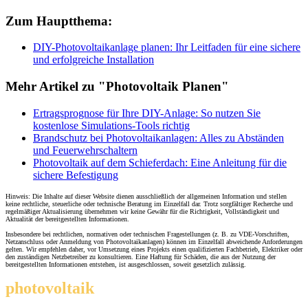
Zum Hauptthema:
DIY-Photovoltaikanlage planen: Ihr Leitfaden für eine sichere
und erfolgreiche Installation
Mehr Artikel zu "Photovoltaik Planen"
Ertragsprognose für Ihre DIY-Anlage: So nutzen Sie
kostenlose Simulations-Tools richtig
Brandschutz bei Photovoltaikanlagen: Alles zu Abständen
und Feuerwehrschaltern
Photovoltaik auf dem Schieferdach: Eine Anleitung für die
sichere Befestigung
Hinweis: Die Inhalte auf dieser Website dienen ausschließlich der allgemeinen Information und stellen
keine rechtliche, steuerliche oder technische Beratung im Einzelfall dar. Trotz sorgfältiger Recherche und
regelmäßiger Aktualisierung übernehmen wir keine Gewähr für die Richtigkeit, Vollständigkeit und
Aktualität der bereitgestellten Informationen.
Insbesondere bei rechtlichen, normativen oder technischen Fragestellungen (z. B. zu VDE-Vorschriften,
Netzanschluss oder Anmeldung von Photovoltaikanlagen) können im Einzelfall abweichende Anforderungen
gelten. Wir empfehlen daher, vor Umsetzung eines Projekts einen qualifizierten Fachbetrieb, Elektriker oder
den zuständigen Netzbetreiber zu konsultieren. Eine Haftung für Schäden, die aus der Nutzung der
bereitgestellten Informationen entstehen, ist ausgeschlossen, soweit gesetzlich zulässig.
photovoltaik
.info
THEMEN