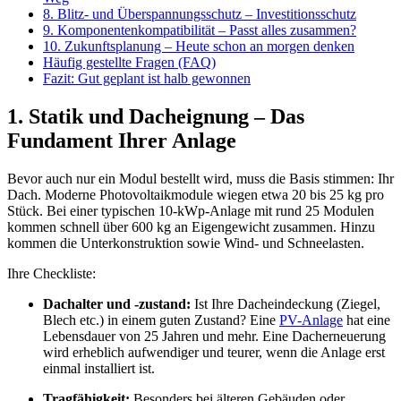
8. Blitz- und Überspannungsschutz – Investitionsschutz
9. Komponentenkompatibilität – Passt alles zusammen?
10. Zukunftsplanung – Heute schon an morgen denken
Häufig gestellte Fragen (FAQ)
Fazit: Gut geplant ist halb gewonnen
1. Statik und Dacheignung – Das
Fundament Ihrer Anlage
Bevor auch nur ein Modul bestellt wird, muss die Basis stimmen: Ihr
Dach. Moderne Photovoltaikmodule wiegen etwa 20 bis 25 kg pro
Stück. Bei einer typischen 10-kWp-Anlage mit rund 25 Modulen
kommen schnell über 600 kg an Eigengewicht zusammen. Hinzu
kommen die Unterkonstruktion sowie Wind- und Schneelasten.
Ihre Checkliste:
Dachalter und -zustand:
Ist Ihre Dacheindeckung (Ziegel,
Blech etc.) in einem guten Zustand? Eine
PV-Anlage
hat eine
Lebensdauer von 25 Jahren und mehr. Eine Dacherneuerung
wird erheblich aufwendiger und teurer, wenn die Anlage erst
einmal installiert ist.
Tragfähigkeit:
Besonders bei älteren Gebäuden oder