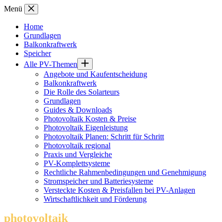
Zum
Menü
Inhalt
springen
Home
Grundlagen
Balkonkraftwerk
Speicher
Alle PV-Themen
Angebote und Kaufentscheidung
Balkonkraftwerk
Die Rolle des Solarteurs
Grundlagen
Guides & Downloads
Photovoltaik Kosten & Preise
Photovoltaik Eigenleistung
Photovoltaik Planen: Schritt für Schritt
Photovoltaik regional
Praxis und Vergleiche
PV-Komplettsysteme
Rechtliche Rahmenbedingungen und Genehmigung
Stromspeicher und Batteriesysteme
Versteckte Kosten & Preisfallen bei PV-Anlagen
Wirtschaftlichkeit und Förderung
photovoltaik
.info