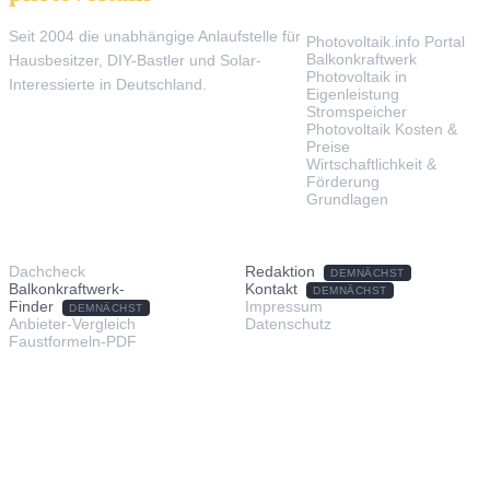
THEMEN
Seit 2004 die unabhängige Anlaufstelle für
Photovoltaik.info Portal
Balkonkraftwerk
Hausbesitzer, DIY-Bastler und Solar-
Photovoltaik in
Interessierte in Deutschland.
Eigenleistung
Stromspeicher
Photovoltaik Kosten &
Preise
Wirtschaftlichkeit &
Förderung
Grundlagen
TOOLS & SERVICE
ÜBER UNS
Dachcheck
Redaktion
DEMNÄCHST
Balkonkraftwerk-
Kontakt
DEMNÄCHST
Finder
Impressum
DEMNÄCHST
Anbieter-Vergleich
Datenschutz
Faustformeln-PDF