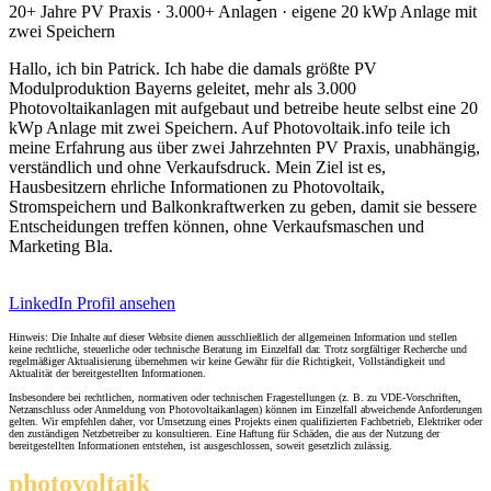
20+ Jahre PV Praxis · 3.000+ Anlagen · eigene 20 kWp Anlage mit
zwei Speichern
Hallo, ich bin Patrick. Ich habe die damals größte PV
Modulproduktion Bayerns geleitet, mehr als 3.000
Photovoltaikanlagen mit aufgebaut und betreibe heute selbst eine 20
kWp Anlage mit zwei Speichern. Auf Photovoltaik.info teile ich
meine Erfahrung aus über zwei Jahrzehnten PV Praxis, unabhängig,
verständlich und ohne Verkaufsdruck. Mein Ziel ist es,
Hausbesitzern ehrliche Informationen zu Photovoltaik,
Stromspeichern und Balkonkraftwerken zu geben, damit sie bessere
Entscheidungen treffen können, ohne Verkaufsmaschen und
Marketing Bla.
LinkedIn Profil ansehen
Hinweis: Die Inhalte auf dieser Website dienen ausschließlich der allgemeinen Information und stellen
keine rechtliche, steuerliche oder technische Beratung im Einzelfall dar. Trotz sorgfältiger Recherche und
regelmäßiger Aktualisierung übernehmen wir keine Gewähr für die Richtigkeit, Vollständigkeit und
Aktualität der bereitgestellten Informationen.
Insbesondere bei rechtlichen, normativen oder technischen Fragestellungen (z. B. zu VDE-Vorschriften,
Netzanschluss oder Anmeldung von Photovoltaikanlagen) können im Einzelfall abweichende Anforderungen
gelten. Wir empfehlen daher, vor Umsetzung eines Projekts einen qualifizierten Fachbetrieb, Elektriker oder
den zuständigen Netzbetreiber zu konsultieren. Eine Haftung für Schäden, die aus der Nutzung der
bereitgestellten Informationen entstehen, ist ausgeschlossen, soweit gesetzlich zulässig.
photovoltaik
.info