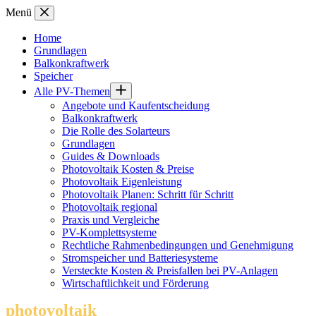
Zum
Menü
Inhalt
springen
Home
Grundlagen
Balkonkraftwerk
Speicher
Alle PV-Themen
Angebote und Kaufentscheidung
Balkonkraftwerk
Die Rolle des Solarteurs
Grundlagen
Guides & Downloads
Photovoltaik Kosten & Preise
Photovoltaik Eigenleistung
Photovoltaik Planen: Schritt für Schritt
Photovoltaik regional
Praxis und Vergleiche
PV-Komplettsysteme
Rechtliche Rahmenbedingungen und Genehmigung
Stromspeicher und Batteriesysteme
Versteckte Kosten & Preisfallen bei PV-Anlagen
Wirtschaftlichkeit und Förderung
photovoltaik
.info