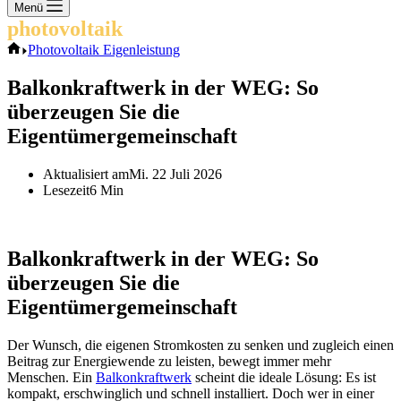
Keine
Menü
Ergebnisse
photovoltaik
.info
Start
Photovoltaik Eigenleistung
Balkonkraftwerk in der WEG: So
überzeugen Sie die
Eigentümergemeinschaft
Aktualisiert am
Mi. 22 Juli 2026
Lesezeit
6 Min
Balkonkraftwerk in der WEG: So
überzeugen Sie die
Eigentümergemeinschaft
Der Wunsch, die eigenen Stromkosten zu senken und zugleich einen
Beitrag zur Energiewende zu leisten, bewegt immer mehr
Menschen. Ein
Balkonkraftwerk
scheint die ideale Lösung: Es ist
kompakt, erschwinglich und schnell installiert. Doch wer in einer