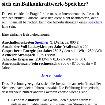
sich ein Balkonkraftwerk-Speicher?
Die entscheidende Frage für die meisten Interessenten ist die nach
der Rentabilität. Pauschal lässt sich diese nicht beantworten, denn
rein finanziell betrachtet, kann die Amortisationszeit eines
Speichers
lang sein.
Eine einfache Beispielrechnung:
Anschaffungskosten
Speicher
(1 kWh):
ca. 800 €
Anzahl der Voll-Ladezyklen pro Jahr (realistisch):
250
Gespeicherte Energie pro Jahr:
250 Zyklen × 1 kWh = 250 kWh
Aktueller Strompreis:
0,35 €/kWh
Jährliche Ersparnis:
250 kWh × 0,35 €/kWh = 87,50 €
Amortisationszeit (rein rechnerisch):
800 € / 87,50 €/Jahr ≈ 9
Jahre
Jetzt einkaufen
Diese Rechnung zeigt, dass sich die Investition aus rein finanzieller
Sicht erst nach vielen Jahren auszahlt. Die Erfahrung lehrt jedoch,
dass für viele Nutzer andere Faktoren ebenso wichtig sind:
Erhöhte Autarkie:
Das Gefühl, den eigenen Strom zu
nutzen und unabhängiger von steigenden Strompreisen zu