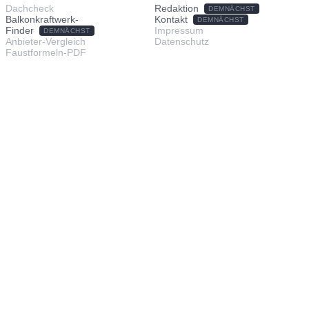
Dachcheck
Redaktion
DEMNÄCHST
Balkonkraftwerk-
Kontakt
DEMNÄCHST
Finder
Impressum
DEMNÄCHST
Anbieter-Vergleich
Datenschutz
Faustformeln-PDF