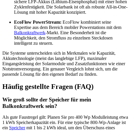
sichere LFP-Akkus (Lithium-Eisenphosphat) mit einer hohen
Zyklenfestigkeit. Die Solarbank ist oft als robuste All-in-One-
Lösung mit hoher Kapazität konzipiert.
EcoFlow PowerStream:
EcoFlow kombiniert seine
Expertise aus dem Bereich mobiler Powerstations mit dem
Balkonkraftwerk
-Markt. Eine Besonderheit ist die
Möglichkeit, den Stromfluss zu einzelnen Steckdosen
intelligent zu steuern.
Die Systeme unterscheiden sich in Merkmalen wie Kapazität,
Akkutechnologie (meist das langlebige LFP), maximaler
Eingangsleistung der Solarmodule und Zusatzfunktionen wie einer
Notstromversorgung. Ein genauer Vergleich lohnt sich, um die
passende Lösung für den eigenen Bedarf zu finden.
Häufig gestellte Fragen (FAQ)
Wie groß sollte der Speicher für mein
Balkonkraftwerk sein?
Als gute Faustregel gilt: Planen Sie pro 400 Wp Modulleistung etwa
1 kWh Speicherkapazität ein. Für eine typische 800-Wp-Anlage ist
ein
Speicher
mit 1 bis 2 kWh ideal, um den Überschuss eines