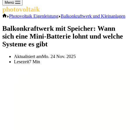
Keine
Menü
Ergebnisse
photovoltaik
.info
Start
Photovoltaik Eigenleistung
Balkonkraftwerk und Kleinanlagen
Balkonkraftwerk mit Speicher: Wann
sich eine Mini-Batterie lohnt und welche
Systeme es gibt
Aktualisiert am
Mo. 24 Nov. 2025
Lesezeit
7 Min