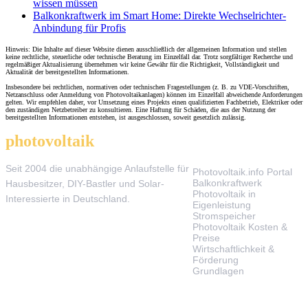
wissen müssen
Balkonkraftwerk im Smart Home: Direkte Wechselrichter-
Anbindung für Profis
Hinweis: Die Inhalte auf dieser Website dienen ausschließlich der allgemeinen Information und stellen
keine rechtliche, steuerliche oder technische Beratung im Einzelfall dar. Trotz sorgfältiger Recherche und
regelmäßiger Aktualisierung übernehmen wir keine Gewähr für die Richtigkeit, Vollständigkeit und
Aktualität der bereitgestellten Informationen.
Insbesondere bei rechtlichen, normativen oder technischen Fragestellungen (z. B. zu VDE-Vorschriften,
Netzanschluss oder Anmeldung von Photovoltaikanlagen) können im Einzelfall abweichende Anforderungen
gelten. Wir empfehlen daher, vor Umsetzung eines Projekts einen qualifizierten Fachbetrieb, Elektriker oder
den zuständigen Netzbetreiber zu konsultieren. Eine Haftung für Schäden, die aus der Nutzung der
bereitgestellten Informationen entstehen, ist ausgeschlossen, soweit gesetzlich zulässig.
photovoltaik
.info
THEMEN
Seit 2004 die unabhängige Anlaufstelle für
Photovoltaik.info Portal
Balkonkraftwerk
Hausbesitzer, DIY-Bastler und Solar-
Photovoltaik in
Interessierte in Deutschland.
Eigenleistung
Stromspeicher
Photovoltaik Kosten &
Preise
Wirtschaftlichkeit &
Förderung
Grundlagen
TOOLS & SERVICE
ÜBER UNS