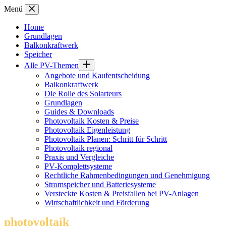
Zum
Menü
Inhalt
springen
Home
Grundlagen
Balkonkraftwerk
Speicher
Alle PV-Themen
Angebote und Kaufentscheidung
Balkonkraftwerk
Die Rolle des Solarteurs
Grundlagen
Guides & Downloads
Photovoltaik Kosten & Preise
Photovoltaik Eigenleistung
Photovoltaik Planen: Schritt für Schritt
Photovoltaik regional
Praxis und Vergleiche
PV-Komplettsysteme
Rechtliche Rahmenbedingungen und Genehmigung
Stromspeicher und Batteriesysteme
Versteckte Kosten & Preisfallen bei PV-Anlagen
Wirtschaftlichkeit und Förderung
photovoltaik
.info