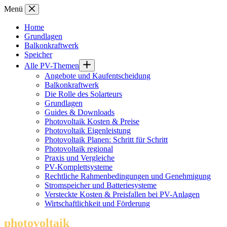
Zum
Menü
Inhalt
springen
Home
Grundlagen
Balkonkraftwerk
Speicher
Alle PV-Themen
Angebote und Kaufentscheidung
Balkonkraftwerk
Die Rolle des Solarteurs
Grundlagen
Guides & Downloads
Photovoltaik Kosten & Preise
Photovoltaik Eigenleistung
Photovoltaik Planen: Schritt für Schritt
Photovoltaik regional
Praxis und Vergleiche
PV-Komplettsysteme
Rechtliche Rahmenbedingungen und Genehmigung
Stromspeicher und Batteriesysteme
Versteckte Kosten & Preisfallen bei PV-Anlagen
Wirtschaftlichkeit und Förderung
photovoltaik
.info