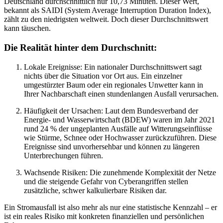
Deutschland durchschnittlich nur 10,73 Minuten. Dieser Wert,
bekannt als SAIDI (System Average Interruption Duration Index),
zählt zu den niedrigsten weltweit. Doch dieser Durchschnittswert
kann täuschen.
Die Realität hinter dem Durchschnitt:
Lokale Ereignisse: Ein nationaler Durchschnittswert sagt
nichts über die Situation vor Ort aus. Ein einzelner
umgestürzter Baum oder ein regionales Unwetter kann in
Ihrer Nachbarschaft einen stundenlangen Ausfall verursachen.
Häufigkeit der Ursachen: Laut dem Bundesverband der
Energie- und Wasserwirtschaft (BDEW) waren im Jahr 2021
rund 24 % der ungeplanten Ausfälle auf Witterungseinflüsse
wie Stürme, Schnee oder Hochwasser zurückzuführen. Diese
Ereignisse sind unvorhersehbar und können zu längeren
Unterbrechungen führen.
Wachsende Risiken: Die zunehmende Komplexität der Netze
und die steigende Gefahr von Cyberangriffen stellen
zusätzliche, schwer kalkulierbare Risiken dar.
Ein Stromausfall ist also mehr als nur eine statistische Kennzahl – er
ist ein reales Risiko mit konkreten finanziellen und persönlichen