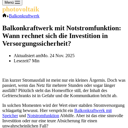
Keine
Menü
Ergebnisse
photovoltaik
.info
Start
Balkonkraftwerk
Balkonkraftwerk mit Notstromfunktion:
Wann rechnet sich die Investition in
Versorgungssicherheit?
Aktualisiert am
Mo. 24 Nov. 2025
Lesezeit
7 Min
Ein kurzer Stromausfall ist meist nur ein kleines Ärgernis. Doch was
passiert, wenn das Netz für mehrere Stunden oder sogar länger
ausfällt? Plötzlich steht das Homeoffice still, der Inhalt des
Gefrierschranks ist in Gefahr und die Kommunikation bricht ab.
In solchen Momenten wird der Wert einer stabilen Stromversorgung
schlagartig bewusst. Hier verspricht ein
Balkonkraftwerk mit
Speicher
und
Notstromfunktion
Abhilfe. Aber ist das eine sinnvolle
Investition oder nur eine teure Absicherung für einen
unwahrscheinlichen Fall?