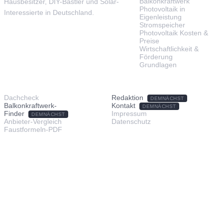
Balkonkraftwerk
Hausbesitzer, DIY-Bastler und Solar-
Photovoltaik in
Interessierte in Deutschland.
Eigenleistung
Stromspeicher
Photovoltaik Kosten &
Preise
Wirtschaftlichkeit &
Förderung
Grundlagen
TOOLS & SERVICE
ÜBER UNS
Dachcheck
Redaktion
DEMNÄCHST
Balkonkraftwerk-
Kontakt
DEMNÄCHST
Finder
Impressum
DEMNÄCHST
Anbieter-Vergleich
Datenschutz
Faustformeln-PDF