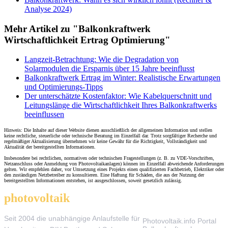
Analyse 2024)
Mehr Artikel zu "Balkonkraftwerk
Wirtschaftlichkeit Ertrag Optimierung"
Langzeit-Betrachtung: Wie die Degradation von
Solarmodulen die Ersparnis über 15 Jahre beeinflusst
Balkonkraftwerk Ertrag im Winter: Realistische Erwartungen
und Optimierungs-Tipps
Der unterschätzte Kostenfaktor: Wie Kabelquerschnitt und
Leitungslänge die Wirtschaftlichkeit Ihres Balkonkraftwerks
beeinflussen
Hinweis: Die Inhalte auf dieser Website dienen ausschließlich der allgemeinen Information und stellen
keine rechtliche, steuerliche oder technische Beratung im Einzelfall dar. Trotz sorgfältiger Recherche und
regelmäßiger Aktualisierung übernehmen wir keine Gewähr für die Richtigkeit, Vollständigkeit und
Aktualität der bereitgestellten Informationen.
Insbesondere bei rechtlichen, normativen oder technischen Fragestellungen (z. B. zu VDE-Vorschriften,
Netzanschluss oder Anmeldung von Photovoltaikanlagen) können im Einzelfall abweichende Anforderungen
gelten. Wir empfehlen daher, vor Umsetzung eines Projekts einen qualifizierten Fachbetrieb, Elektriker oder
den zuständigen Netzbetreiber zu konsultieren. Eine Haftung für Schäden, die aus der Nutzung der
bereitgestellten Informationen entstehen, ist ausgeschlossen, soweit gesetzlich zulässig.
photovoltaik
.info
THEMEN
Seit 2004 die unabhängige Anlaufstelle für
Photovoltaik.info Portal