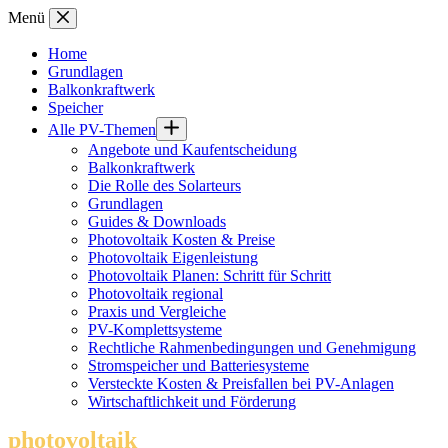
Zum
Menü
Inhalt
springen
Home
Grundlagen
Balkonkraftwerk
Speicher
Alle PV-Themen
Angebote und Kaufentscheidung
Balkonkraftwerk
Die Rolle des Solarteurs
Grundlagen
Guides & Downloads
Photovoltaik Kosten & Preise
Photovoltaik Eigenleistung
Photovoltaik Planen: Schritt für Schritt
Photovoltaik regional
Praxis und Vergleiche
PV-Komplettsysteme
Rechtliche Rahmenbedingungen und Genehmigung
Stromspeicher und Batteriesysteme
Versteckte Kosten & Preisfallen bei PV-Anlagen
Wirtschaftlichkeit und Förderung
photovoltaik
.info