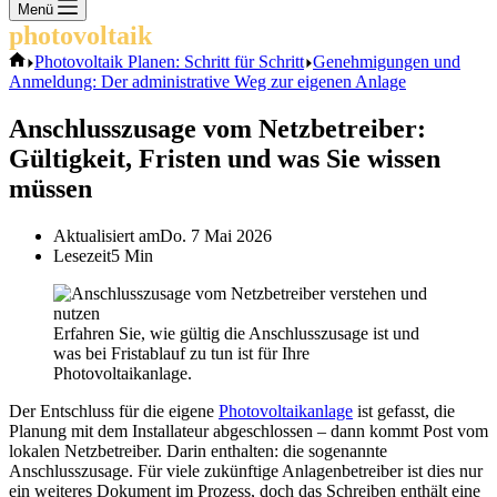
Keine
Menü
Ergebnisse
photovoltaik
.info
Start
Photovoltaik Planen: Schritt für Schritt
Genehmigungen und
Anmeldung: Der administrative Weg zur eigenen Anlage
Anschlusszusage vom Netzbetreiber:
Gültigkeit, Fristen und was Sie wissen
müssen
Aktualisiert am
Do. 7 Mai 2026
Lesezeit
5 Min
Erfahren Sie, wie gültig die Anschlusszusage ist und
was bei Fristablauf zu tun ist für Ihre
Photovoltaikanlage.
Der Entschluss für die eigene
Photovoltaikanlage
ist gefasst, die
Planung mit dem Installateur abgeschlossen – dann kommt Post vom
lokalen Netzbetreiber. Darin enthalten: die sogenannte
Anschlusszusage. Für viele zukünftige Anlagenbetreiber ist dies nur
ein weiteres Dokument im Prozess, doch das Schreiben enthält eine