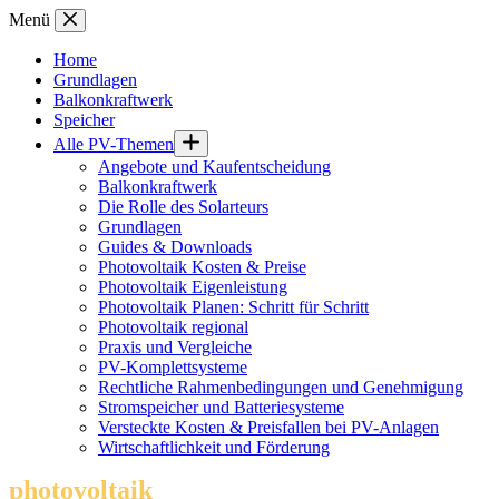
Zum
Menü
Inhalt
springen
Home
Grundlagen
Balkonkraftwerk
Speicher
Alle PV-Themen
Angebote und Kaufentscheidung
Balkonkraftwerk
Die Rolle des Solarteurs
Grundlagen
Guides & Downloads
Photovoltaik Kosten & Preise
Photovoltaik Eigenleistung
Photovoltaik Planen: Schritt für Schritt
Photovoltaik regional
Praxis und Vergleiche
PV-Komplettsysteme
Rechtliche Rahmenbedingungen und Genehmigung
Stromspeicher und Batteriesysteme
Versteckte Kosten & Preisfallen bei PV-Anlagen
Wirtschaftlichkeit und Förderung
photovoltaik
.info