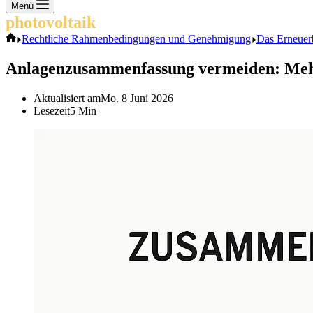
Keine
Menü
Ergebnisse
photovoltaik
.info
Start
Rechtliche Rahmenbedingungen und Genehmigung
Das Erneuer
Anlagenzusammenfassung vermeiden: Mehr
Aktualisiert am
Mo. 8 Juni 2026
Lesezeit
5 Min