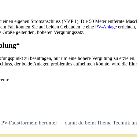
t einen eigenen Stromanschluss (NVP 1). Die 50 Meter entfernte Maschi
esem Fall können Sie auf beiden Gebäuden je eine
PV-Anlage
errichten,
hre Größe geltenden, höheren Vergütungssatz.
plung“
üpfungspunkt zu beantragen, nur um eine höhere Vergütung zu erzielen. 
 Anschluss, der beide Anlagen problemlos aufnehmen könnte, wird die Ei
wenn:
ie PV-Faustformeln herunter — damit du beim Thema Technik un