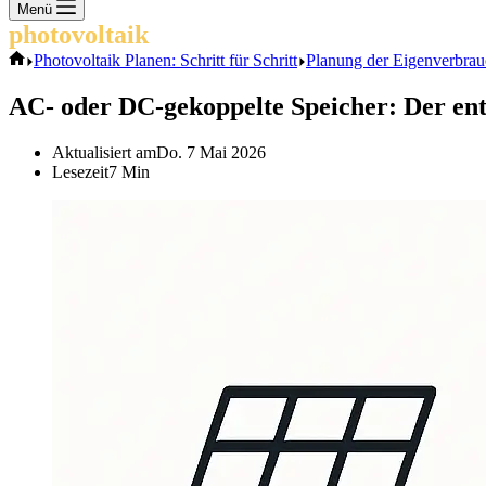
Keine
Menü
Ergebnisse
photovoltaik
.info
Start
Photovoltaik Planen: Schritt für Schritt
Planung der Eigenverbrauc
AC- oder DC-gekoppelte Speicher: Der ent
Aktualisiert am
Do. 7 Mai 2026
Lesezeit
7 Min