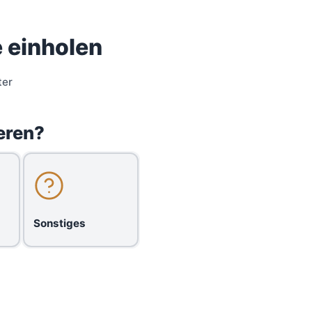
 einholen
ter
eren?
Sonstiges