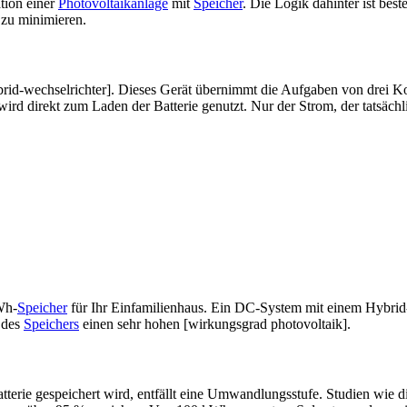
tion einer
Photovoltaikanlage
mit
Speicher
. Die Logik dahinter ist be
 zu minimieren.
id-wechselrichter]. Dieses Gerät übernimmt die Aufgaben von drei Kom
d direkt zum Laden der Batterie genutzt. Nur der Strom, der tatsächli
Wh-
Speicher
für Ihr Einfamilienhaus. Ein DC-System mit einem Hybrid-W
g des
Speichers
einen sehr hohen [wirkungsgrad photovoltaik].
tterie gespeichert wird, entfällt eine Umwandlungsstufe. Studien wie 