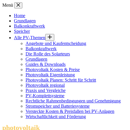
Zum
Menü
Inhalt
springen
Home
Grundlagen
Balkonkraftwerk
Speicher
Alle PV-Themen
Angebote und Kaufentscheidung
Balkonkraftwerk
Die Rolle des Solarteurs
Grundlagen
Guides & Downloads
Photovoltaik Kosten & Preise
Photovoltaik Eigenleistung
Photovoltaik Planen: Schritt für Schritt
Photovoltaik regional
Praxis und Vergleiche
PV-Komplettsysteme
Rechtliche Rahmenbedingungen und Genehmigung
Stromspeicher und Batteriesysteme
Versteckte Kosten & Preisfallen bei PV-Anlagen
Wirtschaftlichkeit und Förderung
photovoltaik
.info